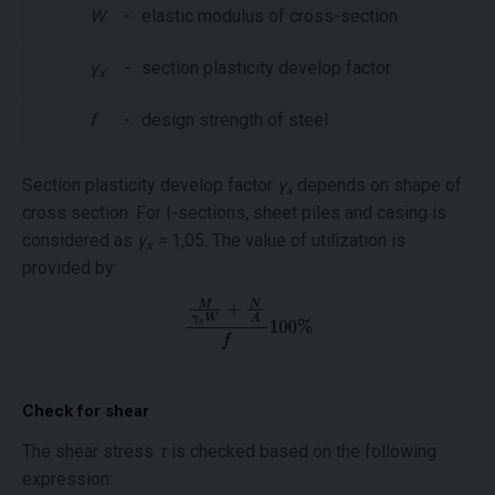
W
-
elastic modulus of cross-section
γ
-
section plasticity develop factor
x
f
-
design strength of steel
Section plasticity develop factor
γ
depends on shape of
x
cross section. For I-sections, sheet piles and casing is
considered as
γ
=
1,05. The value of utilization is
x
provided by:
Check for shear
The shear stress
τ
is checked based on the following
expression: