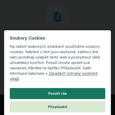
Inženýrské manuály
Soubory Cookies
Na našich webových stránkách používáme soubory
Stáhněte si manuály s teoretickými i praktickými ukázkami
cookies. Některé z nich jsou nezbytné, zatímco jiné
použití programů.
nám pomáhají vylepšit tento web a poskytnout větší
uživatelský komfort. Pokud chcete upravit své
nastavení, klikněte na tlačítko Přizpůsobit. Další
informace naleznete v
Zásadách ochrany osobních
údajů
.
Povolit vše
Přizpůsobit
© Fine spol. s r.o.