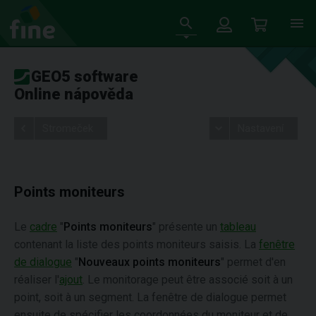
GEO5 software
Online nápověda
Stromeček
Nastavení
Points moniteurs
Le
cadre
"
Points moniteurs
" présente un
tableau
contenant la liste des points moniteurs saisis. La
fenêtre
de dialogue
"
Nouveaux points moniteurs
" permet d'en
réaliser l'
ajout
. Le monitorage peut être associé soit à un
point, soit à un segment. La fenêtre de dialogue permet
ensuite de spécifier les coordonnées du moniteur et de