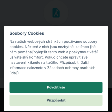
Inženýrské manuály
Soubory Cookies
Na našich webových stránkách používáme soubory
Stáhněte si manuály s teoretickými i praktickými ukázkami
cookies. Některé z nich jsou nezbytné, zatímco jiné
použití programů.
nám pomáhají vylepšit tento web a poskytnout větší
uživatelský komfort. Pokud chcete upravit své
nastavení, klikněte na tlačítko Přizpůsobit. Další
informace naleznete v
Zásadách ochrany osobních
údajů
.
Povolit vše
Přizpůsobit
© Fine spol. s r.o.