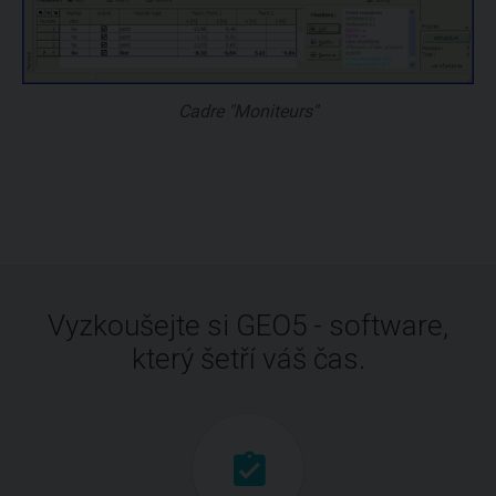
Cadre "Moniteurs"
Vyzkoušejte si GEO5 - software,
který šetří váš čas.