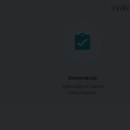
Vyzko
Demoverze
Vyzkoušejte si zdarma
naše programy.