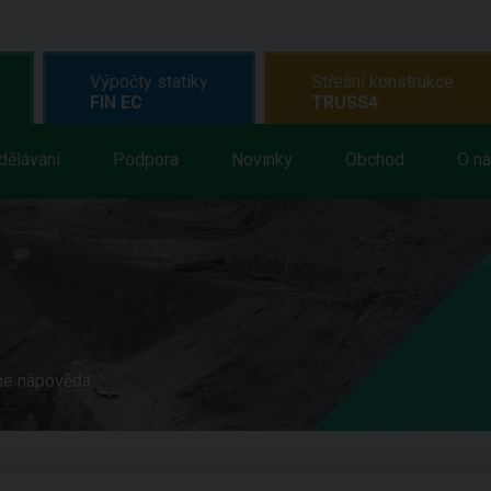
Výpočty statiky
Střešní konstrukce
FIN EC
TRUSS4
dělávání
Podpora
Novinky
Obchod
O n
ne nápověda