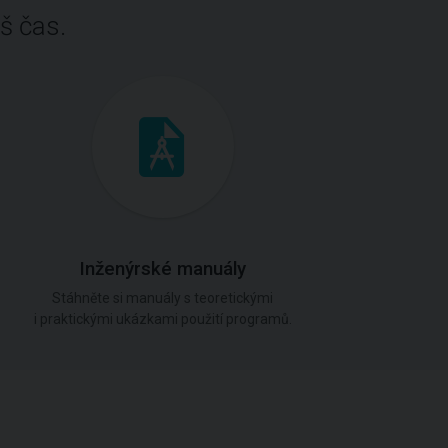
š čas.
Inženýrské manuály
Stáhněte si manuály s teoretickými
i praktickými ukázkami použití programů.