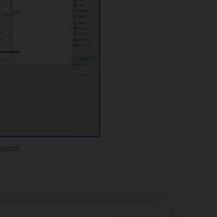
égatif"