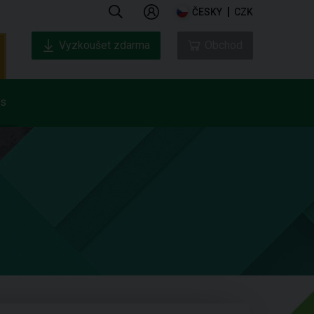
ČESKY
CZK
Vyzkoušet zdarma
Obchod
ás