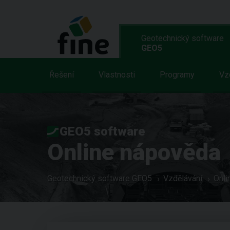
Geotechnický software
GEO5
Řešení
Vlastnosti
Programy
Vz
GEO5 software
Online nápověda
Geotechnický software GEO5
Vzdělávání
Onli