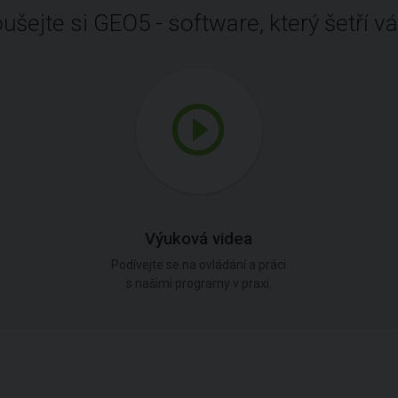
ušejte si GEO5 - software, který šetří vá
Výuková videa
Podívejte se na ovládání a práci
s našimi programy v praxi.