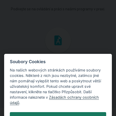
Podívejte se na ovládání a práci s našimi programy v praxi.
Inženýrské manuály
Soubory Cookies
Na našich webových stránkách používáme soubory
Stáhněte si manuály s teoretickými i praktickými ukázkami
cookies. Některé z nich jsou nezbytné, zatímco jiné
použití programů.
nám pomáhají vylepšit tento web a poskytnout větší
uživatelský komfort. Pokud chcete upravit své
nastavení, klikněte na tlačítko Přizpůsobit. Další
informace naleznete v
Zásadách ochrany osobních
údajů
.