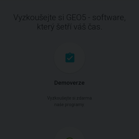
Vyzkoušejte si GEO5 - software,
který šetří váš čas.
Demoverze
Vyzkoušejte si zdarma
naše programy.