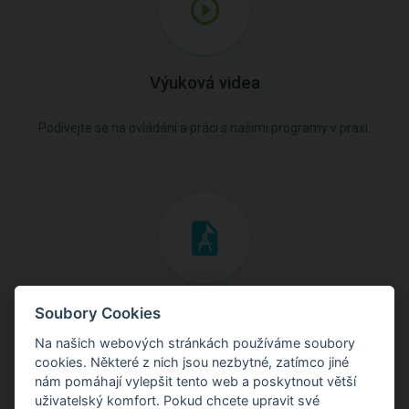
Výuková videa
Podívejte se na ovládání a práci s našimi programy v praxi.
Inženýrské manuály
Soubory Cookies
Na našich webových stránkách používáme soubory
Stáhněte si manuály s teoretickými i praktickými ukázkami
cookies. Některé z nich jsou nezbytné, zatímco jiné
použití programů.
nám pomáhají vylepšit tento web a poskytnout větší
uživatelský komfort. Pokud chcete upravit své