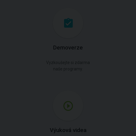
Demoverze
Vyzkoušejte si zdarma
naše programy.
Výuková videa