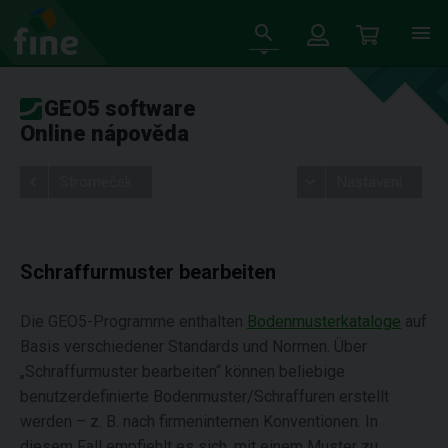
GEO5 software
Online nápověda
Stromeček
Nastavení
Schraffurmuster bearbeiten
Die GEO5-Programme enthalten
Bodenmusterkataloge
auf
Basis verschiedener Standards und Normen. Über
„Schraffurmuster bearbeiten“ können beliebige
benutzerdefinierte Bodenmuster/Schraffuren erstellt
werden – z. B. nach firmeninternen Konventionen. In
diesem Fall empfiehlt es sich, mit einem Muster zu