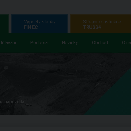
Výpočty statiky
Střešní konstrukce
FIN EC
TRUSS4
dělávání
Podpora
Novinky
Obchod
O n
ne nápověda