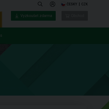
ČESKY
CZK
Vyzkoušet zdarma
Obchod
ás