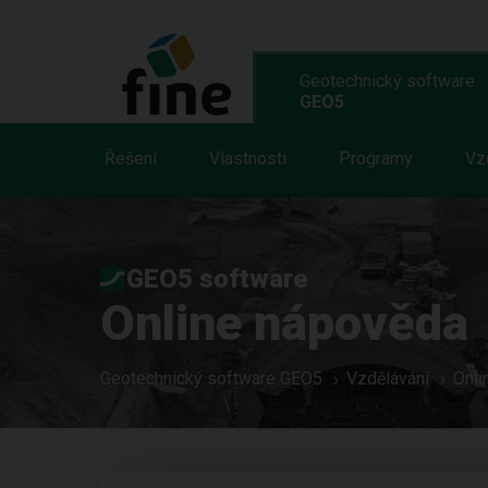
Geotechnický software
GEO5
Řešení
Vlastnosti
Programy
Vz
GEO5 software
Online nápověda
Geotechnický software GEO5
Vzdělávání
Onli