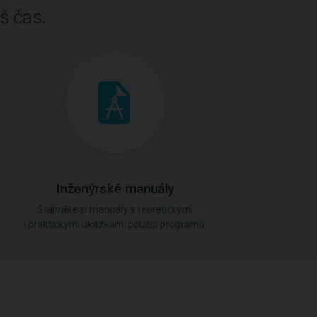
š čas.
Inženýrské manuály
Stáhněte si manuály s teoretickými
i praktickými ukázkami použití programů.