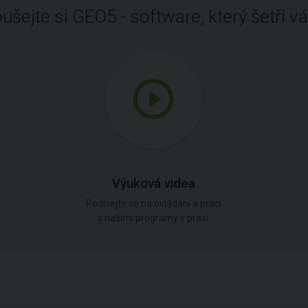
ušejte si GEO5 - software, který šetří vá
Výuková videa
Podívejte se na ovládání a práci
s našimi programy v praxi.