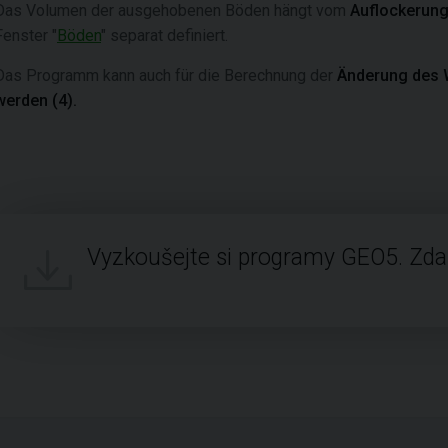
Das Volumen der ausgehobenen Böden hängt vom
Auflockerung
Fenster "
Böden
" separat definiert.
Das Programm kann auch für die Berechnung der
Änderung des 
werden (4).
Vyzkoušejte si programy GEO5. Zd