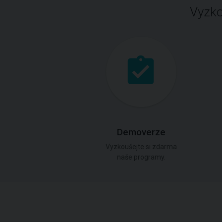
Vyzko
Demoverze
Vyzkoušejte si zdarma
naše programy.