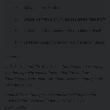
c
-
Kohäsion des Bodens
δ
-
Winkel der Abweichung der resultierenden Kraft vo
H
-
horizontale Komponente der resultierenden Belas
V
-
vertikale Komponente der resultierenden Belastun
Literatur:
J.-G. Sieffert and Ch. Bay-Gress: Comparison of European
bearing capacity calculation method for shallow
foundations, Proc. Instn Civ. Engrs Geotech. Engng, 2000,
143, Apr., 65-74
Braja M. Das: Principles of Geotechnical Engineering,
Sixth Edition, Thomson India 2006, ISBN: 978-
8131502020