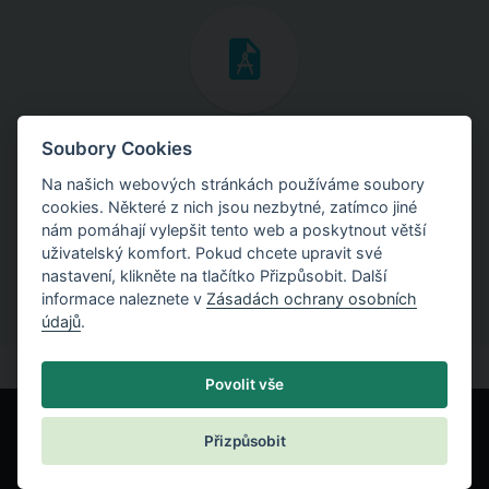
Inženýrské manuály
Soubory Cookies
Na našich webových stránkách používáme soubory
Stáhněte si manuály s teoretickými i praktickými ukázkami
cookies. Některé z nich jsou nezbytné, zatímco jiné
použití programů.
nám pomáhají vylepšit tento web a poskytnout větší
uživatelský komfort. Pokud chcete upravit své
nastavení, klikněte na tlačítko Přizpůsobit. Další
informace naleznete v
Zásadách ochrany osobních
údajů
.
Povolit vše
Přizpůsobit
© Fine spol. s r.o.