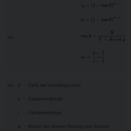
wo:
wo:
d
-
Tiefe der Gründungssohle
b
-
Fundamentbreite
l
-
Fundamentlänge
φ
-
Winkel der inneren Reibung des Bodens