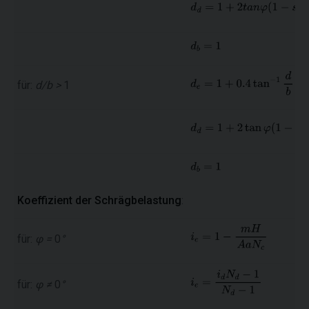
für:
d/b >
1
Koeffizient der Schrägbelastung
:
für:
φ =
0
°
für:
φ ≠
0
°