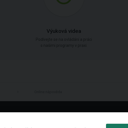
Výuková videa
Podívejte se na ovládání a práci
s našimi programy v praxi.
Online nápověda
LinkedIn