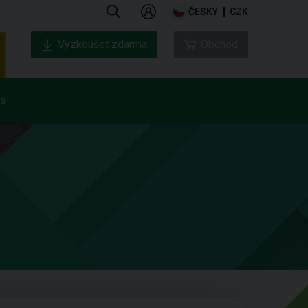
ČESKY
CZK
Vyzkoušet zdarma
Obchod
ás