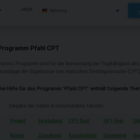
Jazyk:
Němčina
Programm Pfahl CPT
Dieses Programm wird für die Bemessung der Tragfähigkeit des 
Grundlage der Ergebnisse von statischen Eindringversuche (CPT
Die Hilfe für das Programm
"
Pfahl CPT
"
enthält folgende Th
Eingabe der Daten in verschiedene Fenster:
Projekt
Einstellung
CPT-Test
SPT-Test
GW
Böden
Zuordnung
Konstruktion
Geometrie
Tra