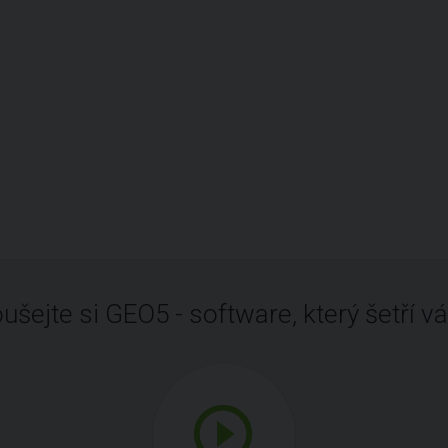
ušejte si GEO5 - software, který šetří vá