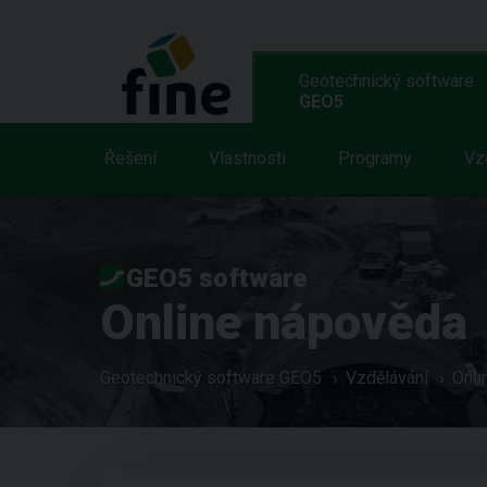
Geotechnický software
GEO5
Řešení
Vlastnosti
Programy
Vz
GEO5 software
Online nápověda
Geotechnický software GEO5
Vzdělávání
Onli