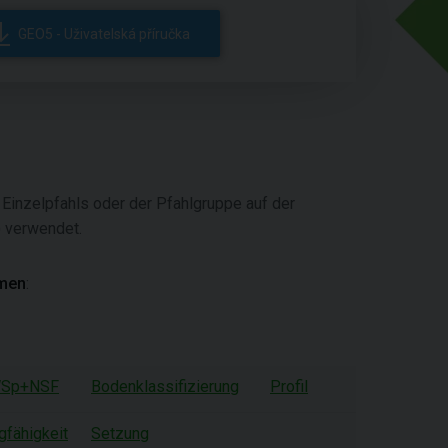
GEO5 - Uživatelská příručka
Einzelpfahls oder der Pfahlgruppe auf der
) verwendet.
emen
:
Sp+NSF
Bodenklassifizierung
Profil
gfähigkeit
Setzung