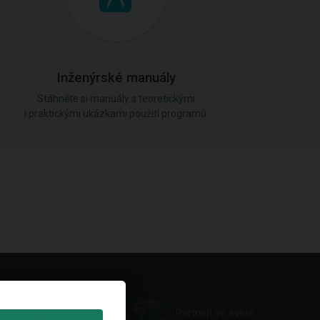
Inženýrské manuály
Stáhněte si manuály s teoretickými
i praktickými ukázkami použití programů.
Partneři ve světě