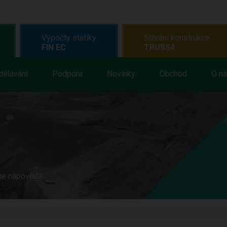
Výpočty statiky
Střešní konstrukce
FIN EC
TRUSS4
dělávání
Podpora
Novinky
Obchod
O n
ne nápověda