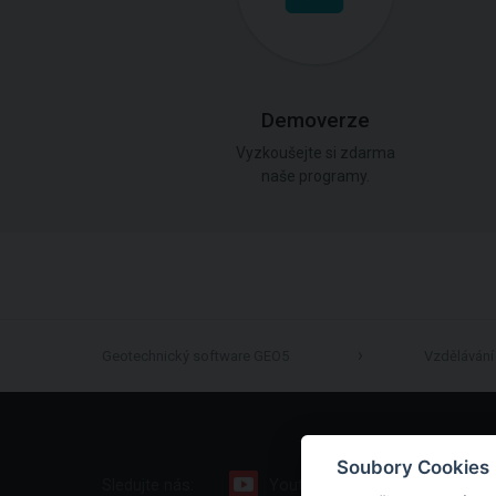
Demoverze
Vyzkoušejte si zdarma
naše programy.
Geotechnický software GEO5
Vzdělávání
Soubory Cookies
Sledujte nás:
Youtube
Facebook