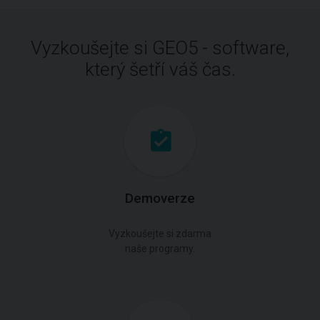
Vyzkoušejte si GEO5 - software,
který šetří váš čas.
Demoverze
Vyzkoušejte si zdarma
naše programy.