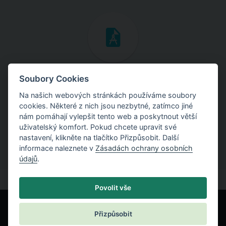
Inženýrské manuály
Soubory Cookies
Na našich webových stránkách používáme soubory
Stáhněte si manuály s teoretickými i praktickými ukázkami
cookies. Některé z nich jsou nezbytné, zatímco jiné
použití programů.
nám pomáhají vylepšit tento web a poskytnout větší
uživatelský komfort. Pokud chcete upravit své
nastavení, klikněte na tlačítko Přizpůsobit. Další
informace naleznete v
Zásadách ochrany osobních
údajů
.
Povolit vše
Přizpůsobit
© Fine spol. s r.o.