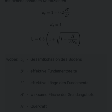
mit dimensionslosen Koeffizienten:
wobei:
c
-
Gesamtkohäsion des Bodens
u
B'
-
effektive Fundamentbreite
L'
-
effektive Länge des Fundaments
A'
-
wirksame Fläche der Gründungstiefe
H
-
Querkraft