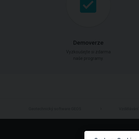
Demoverze
Vyzkoušejte si zdarma
naše programy.
Geotechnický software GEO5
Vzdělávání