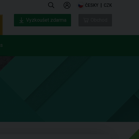
ČESKY
CZK
Vyzkoušet zdarma
Obchod
ás