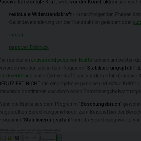
Passive horizontale Kraft
wirkt
vor der Konstruktion
und wird d
residuale Widerstandskraft
- in nachfolgenden Phasen kann
Geländeveränderung vor der Konstruktion geändert oder
aut
Federn
passiver Erddruck
Die residualen
aktiven und passiven Kräfte
können am besten du
erworben werden und in das Programm "
Stabilisierungspfahl
" ü
Druckverteilung
hinter (aktive Kraft) und vor dem Pfahl (passiv
REDUZIERT NICHT
die eingegebene passive und aktive Kräfte - e
Standards bestimmen und durch einen Berechnungsbeiwert regel
Wenn die Kräfte aus dem Programm "
Böschungsbruch
" gewonn
eingestellten Berechnungsmethode. Zum Beispiel bei der Berec
Programm "
Stabilisierungspfahl
" bereits Berechnungswerte von 