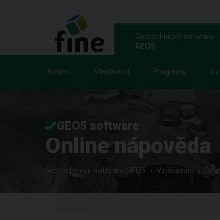
Geotechnický software
GEO5
Řešení
Vlastnosti
Programy
Vz
GEO5 software
Online nápověda
Geotechnický software GEO5
Vzdělávání
Onli