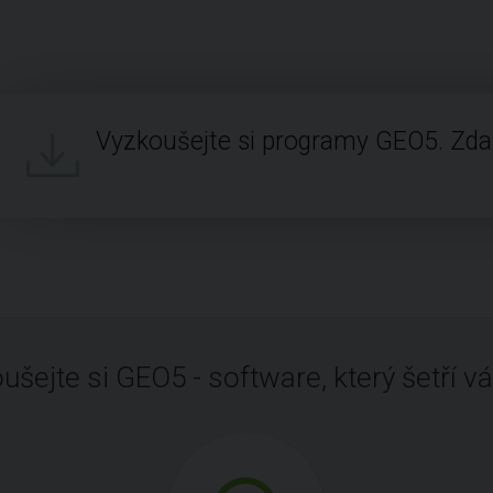
Vyzkoušejte si programy GEO5. Zd
ušejte si GEO5 - software, který šetří vá