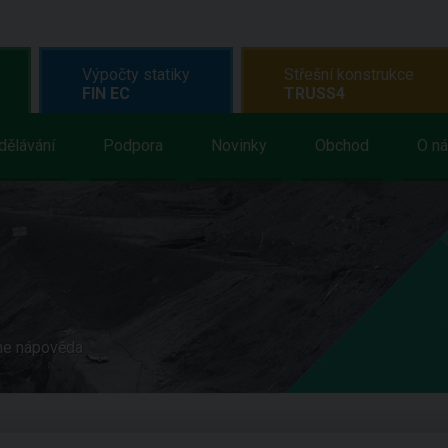
Výpočty statiky
Střešní konstrukce
FIN EC
TRUSS4
dělávání
Podpora
Novinky
Obchod
O n
ne nápověda