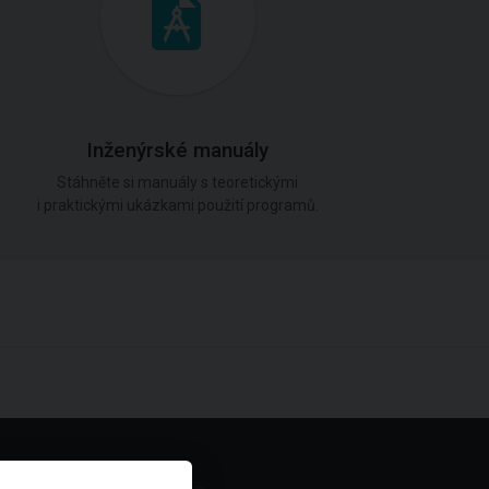
Inženýrské manuály
Stáhněte si manuály s teoretickými
i praktickými ukázkami použití programů.