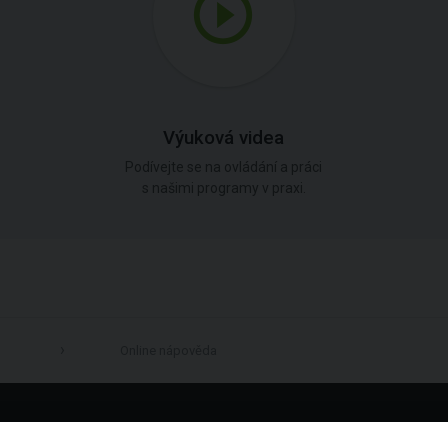
Výuková videa
Podívejte se na ovládání a práci
s našimi programy v praxi.
Online nápověda