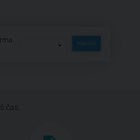
arma.
Stáhnout
š čas.