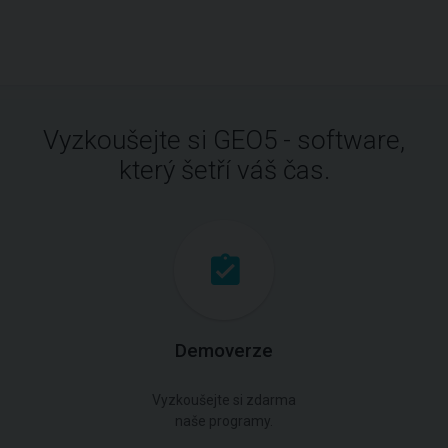
Vyzkoušejte si GEO5 - software,
který šetří váš čas.
Demoverze
Vyzkoušejte si zdarma
naše programy.