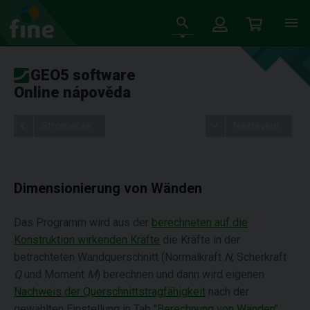
GEO5 software
Online nápověda
Stromeček
Nastavení
Dimensionierung von Wänden
Das Programm wird aus der
berechneten auf die
Konstruktion wirkenden Kräfte
die Kräfte in der
betrachteten Wandquerschnitt (Normalkraft
N
, Scherkraft
Q
und Moment
M
) berechnen und dann wird eigenen
Nachweis der Querschnittstragfähigkeit
nach der
gewählten Einstellung in Tab "
Berechnung von Wänden
"