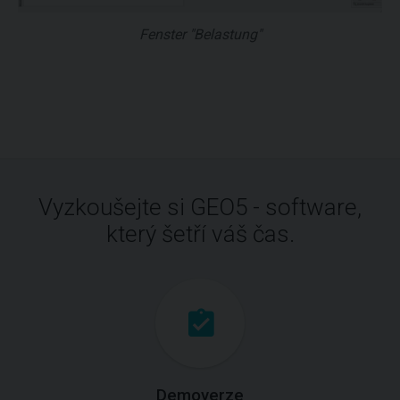
Fenster "Belastung"
Vyzkoušejte si GEO5 - software,
který šetří váš čas.
Demoverze