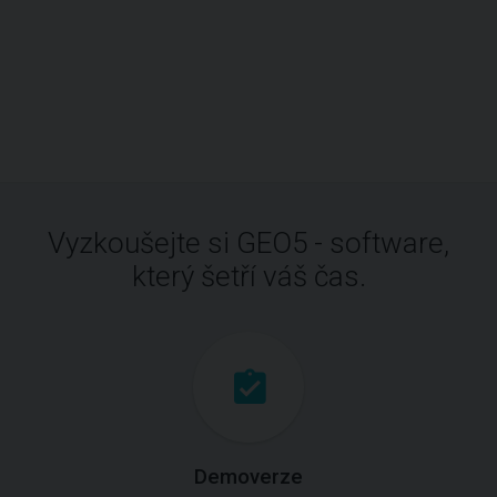
Vyzkoušejte si GEO5 - software,
který šetří váš čas.
Demoverze