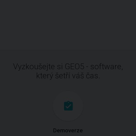
Vyzkoušejte si GEO5 - software,
který šetří váš čas.
Demoverze