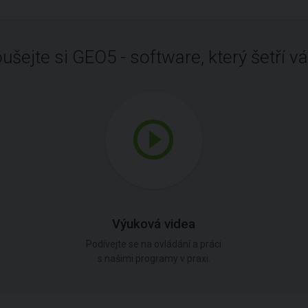
ušejte si GEO5 - software, který šetří vá
Výuková videa
Podívejte se na ovládání a práci
s našimi programy v praxi.