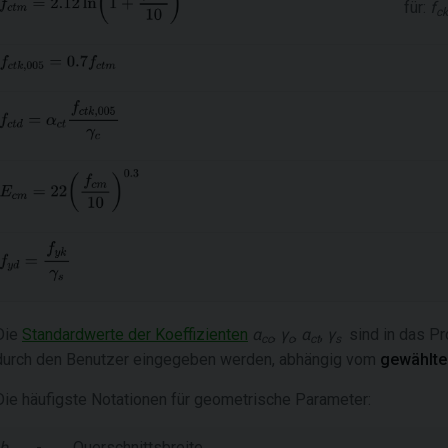
für:
f
ck
Die
Standardwerte der Koeffizienten
α
,
γ
,
α
,
γ
sind in das Pr
cc
c
ct
s
durch den Benutzer eingegeben werden, abhängig vom
gewählte
Die häufigste Notationen für geometrische Parameter:
b
-
Querschnittsbreite