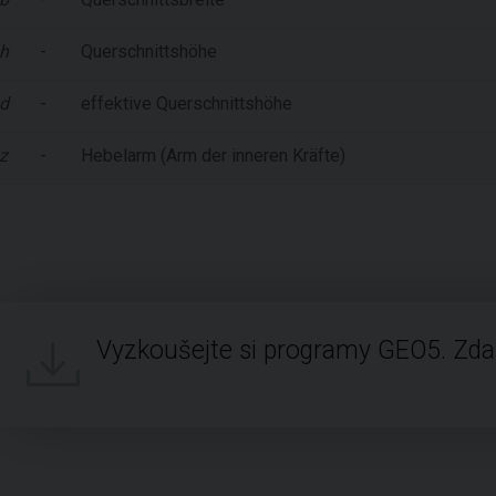
h
-
Querschnittshöhe
d
-
effektive Querschnittshöhe
z
-
Hebelarm (Arm der inneren Kräfte)
Vyzkoušejte si programy GEO5. Zd