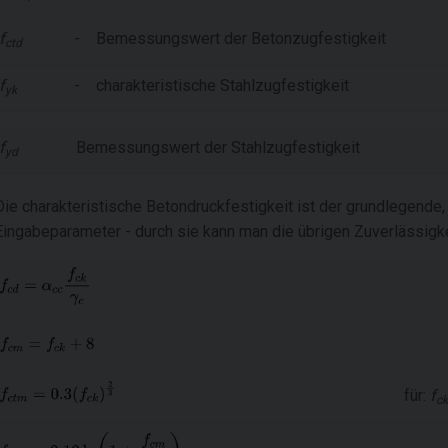
f
-
Bemessungswert der Betonzugfestigkeit
ctd
f
-
charakteristische Stahlzugfestigkeit
yk
f
Bemessungswert der Stahlzugfestigkeit
yd
Die charakteristische Betondruckfestigkeit ist der grundlegend
Eingabeparameter - durch sie kann man die übrigen Zuverlässigkeit
für:
f
ck