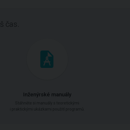
š čas.
Inženýrské manuály
Stáhněte si manuály s teoretickými
i praktickými ukázkami použití programů.