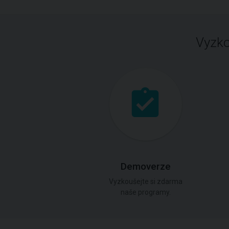
Vyzko
Demoverze
Vyzkoušejte si zdarma
naše programy.