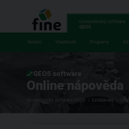
Geotechnický software
GEO5
Řešení
Vlastnosti
Programy
Vz
GEO5 software
Online nápověda
Geotechnický software GEO5
Vzdělávání
Onli