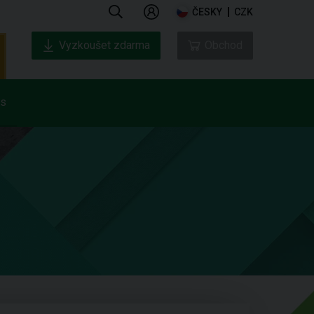
ČESKY
CZK
Vyzkoušet zdarma
Obchod
ás