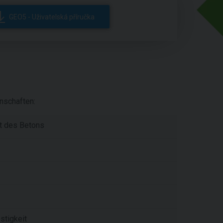
GEO5 - Uživatelská příručka
nschaften:
it des Betons
stigkeit