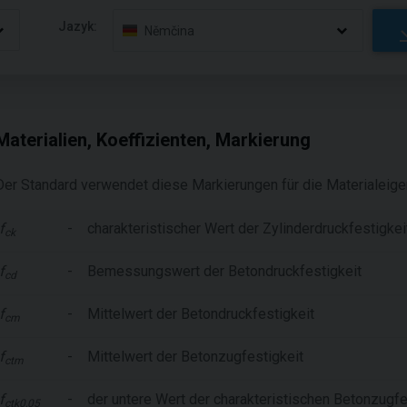
Jazyk:
Němčina
Materialien, Koeffizienten, Markierung
Der Standard verwendet diese Markierungen für die Materialeige
f
-
charakteristischer Wert der Zylinderdruckfestigke
ck
f
-
Bemessungswert der Betondruckfestigkeit
cd
f
-
Mittelwert der Betondruckfestigkeit
cm
f
-
Mittelwert der Betonzugfestigkeit
ctm
f
-
der untere Wert der charakteristischen Betonzugfe
ctk0,05