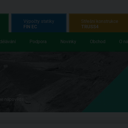
Výpočty statiky
Střešní konstrukce
FIN EC
TRUSS4
dělávání
Podpora
Novinky
Obchod
O n
ne nápověda