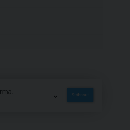
arma.
Stáhnout