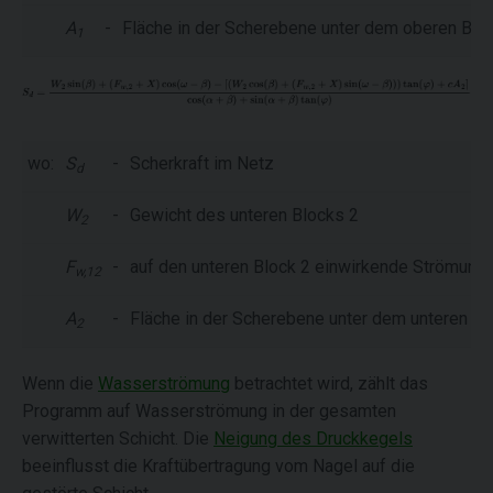
A
-
Fläche in der Scherebene unter dem oberen Blo
1
wo:
S
-
Scherkraft im Netz
d
W
-
Gewicht des unteren Blocks 2
2
F
-
auf den unteren Block 2 einwirkende Strömungs
w,12
A
-
Fläche in der Scherebene unter dem unteren Bl
2
Wenn die
Wasserströmung
betrachtet wird, zählt das
Programm auf Wasserströmung in der gesamten
verwitterten Schicht. Die
Neigung des Druckkegels
beeinflusst die Kraftübertragung vom Nagel auf die