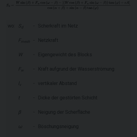
wo:
S
-
Scherkraft im Netz
d
F
-
Netzkraft
mesh
W
-
Eigengewicht des Blocks
F
-
Kraft aufgrund der Wasserströmung
w
l
-
vertikaler Abstand
v
t
-
Dicke der gestörten Schicht
β
-
Neigung der Scherfläche
ω
-
Böschungsneigung