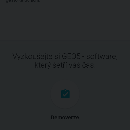
gestörte Schicht.
Vyzkoušejte si GEO5 - software,
který šetří váš čas.
Demoverze