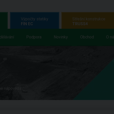
Výpočty statiky
Střešní konstrukce
FIN EC
TRUSS4
dělávání
Podpora
Novinky
Obchod
O n
ne nápověda