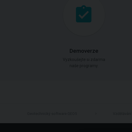
Demoverze
Vyzkoušejte si zdarma
naše programy.
Geotechnický software GEO5
Vzdělávání