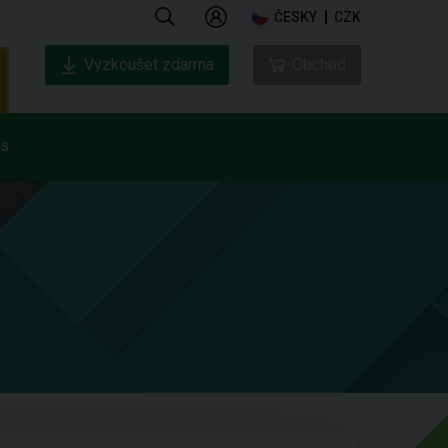
ČESKY
CZK
Vyzkoušet zdarma
Obchod
ás