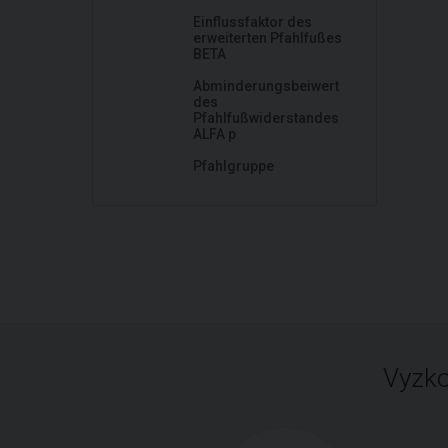
Einflussfaktor des
erweiterten Pfahlfußes
BETA
Abminderungsbeiwert
des
Pfahlfußwiderstandes
ALFA p
Pfahlgruppe
Vyzko