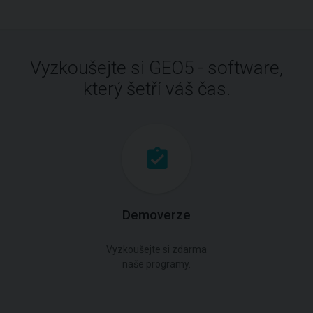
Vyzkoušejte si GEO5 - software,
který šetří váš čas.
Demoverze
Vyzkoušejte si zdarma
naše programy.