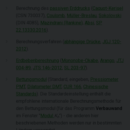
Berechnung des
passiven Erddrucks
(
Caquot-Kerisel
(CSN 730037),
Coulomb
,
Müller-Breslau
,
Sokolovski
(DIN 4085),
Mazindrani (Rankine)
,
Absi
,
SP
22.13330.2016
).
Berechnungsverfahren (
abhängige Drücke
,
JGJ 120-
2012
).
Erdbebenberechnung
(
Mononobe-Okabe
,
Arango
,
JTJ
004-89
,
JTS 146-2012
,
SL 203-97
).
Bettungsmodul
(Standard, eingeben,
Pressiometer
PMT
,
Dilatometer DMT
,
CUR 166
,
Chinesische
Standards
). Die Standardeinstellung enthält die
empfohlene internationale Berechnungsmethode für
den Bettungsmodul (für das Programm
Verbauwand
im Fenster "
Modul
K
") - die anderen hier
h
beschriebenen Methoden werden nur in bestimmten