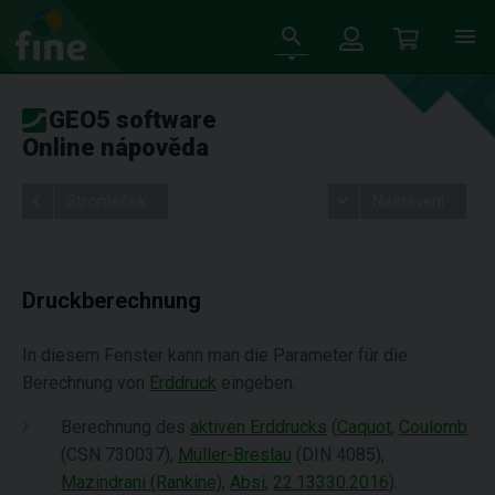
GEO5 software
Online nápověda
Stromeček
Nastavení
Druckberechnung
In diesem Fenster kann man die Parameter für die
Berechnung von
Erddruck
eingeben:
Berechnung des
aktiven Erddrucks
(
Caquot
,
Coulomb
(CSN 730037),
Müller-Breslau
(DIN 4085),
Mazindrani (Rankine)
,
Absi
,
22.13330.2016
).