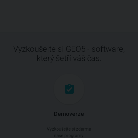
Vyzkoušejte si GEO5 - software,
který šetří váš čas.
Demoverze
Vyzkoušejte si zdarma
naše programy.