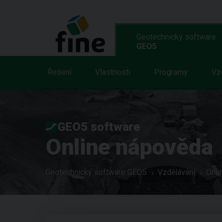
Geotechnický software
GEO5
Řešení
Vlastnosti
Programy
Vz
GEO5 software
Online nápověda
Geotechnický software GEO5
Vzdělávání
Onli