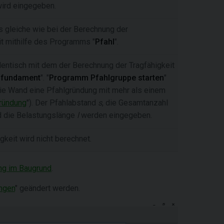
ird eingegeben.
s gleiche wie bei der Berechnung der
it mithilfe des Programms "
Pfahl
".
dentisch mit dem der Berechnung der Tragfähigkeit
lfundament
". "
Programm Pfahlgruppe starten
"
die Wand eine Pfahlgründung mit mehr als einem
ründung
"). Der Pfahlabstand
s
, die Gesamtanzahl
 die Belastungslänge
l
werden eingegeben.
gkeit wird nicht berechnet.
ng im Baugrund
.
ngen
" geändert werden.