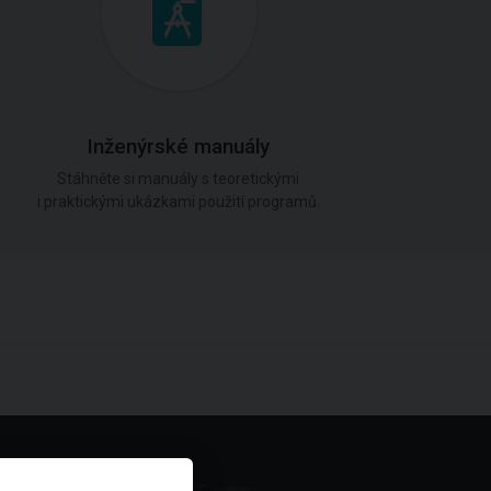
Inženýrské manuály
Stáhněte si manuály s teoretickými
i praktickými ukázkami použití programů.