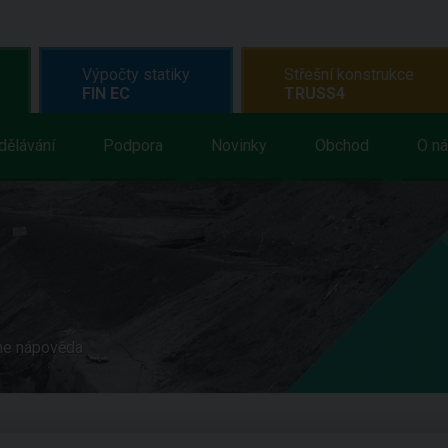
Výpočty statiky
Střešní konstrukce
FIN EC
TRUSS4
dělávání
Podpora
Novinky
Obchod
O n
ne nápověda