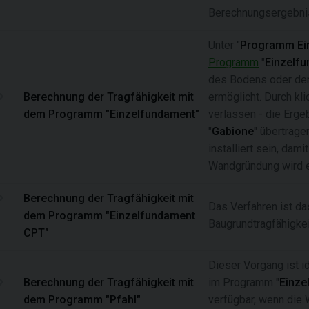
Berechnungsergebni
Unter "
Programm Ein
Programm
"
Einzelf
des Bodens oder de
Berechnung der Tragfähigkeit mit
ermöglicht. Durch kli
dem Programm "Einzelfundament"
verlassen - die Erg
"
Gabione
" übertrag
installiert sein, dam
Wandgründung wird 
Berechnung der Tragfähigkeit mit
Das Verfahren ist da
dem Programm "Einzelfundament
Baugrundtragfähigke
CPT"
Dieser Vorgang ist i
Berechnung der Tragfähigkeit mit
im Programm "
Einze
dem Programm "Pfahl"
verfügbar, wenn die 