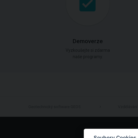
Demoverze
Vyzkoušejte si zdarma
naše programy.
Geotechnický software GEO5
Vzdělávání
Soubory Cookies