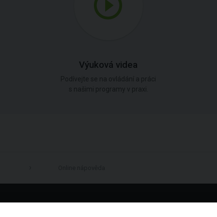
Výuková videa
Podívejte se na ovládání a práci
s našimi programy v praxi.
Online nápověda