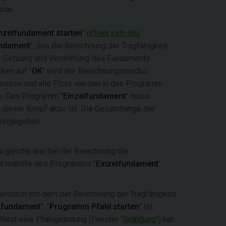
sse.
zelfundament starten
"
öffnet sich das
undament
", das die Berechnung der Tragfähigkeit
r Setzung und Verdrehung des Fundaments
cken auf "
OK
" wird der Berechnungsmodus
ebnisse und alle Plots werden in das Programm
en. Das Programm "
Einzelfundament
" muss
it dieser Knopf aktiv ist. Die Gesamtlänge der
eingegeben.
s gleiche wie bei der Berechnung der
it mithilfe des Programms "
Einzelfundament
".
dentisch mit dem der Berechnung der Tragfähigkeit
lfundament
". "
Programm Pfahl starten
" ist
Wand eine Pfahlgründung (Fenster "
Gründung
") hat.