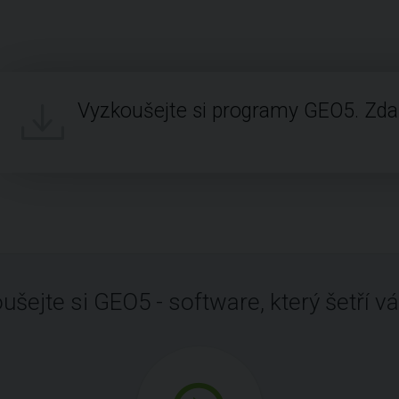
Vyzkoušejte si programy GEO5. Zd
ušejte si GEO5 - software, který šetří vá