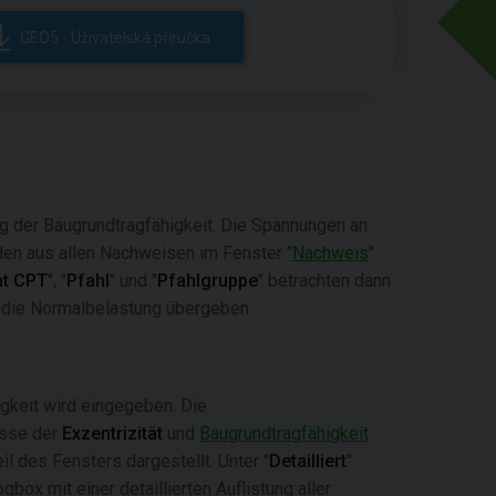
GEO5 - Uživatelská příručka
g der Baugrundtragfähigkeit. Die Spannungen an
en aus allen Nachweisen im Fenster "
Nachweis
"
nt CPT
", "
Pfahl
" und "
Pfahlgruppe
" betrachten dann
r die Normalbelastung übergeben.
gkeit wird eingegeben. Die
sse der
Exzentrizität
und
Baugrundtragfähigkeit
l des Fensters dargestellt. Unter "
Detailliert
"
ogbox mit einer detaillierten Auflistung aller