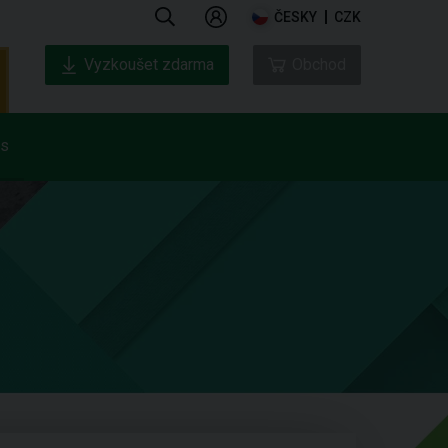
ČESKY
CZK
Vyzkoušet zdarma
Obchod
ás