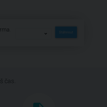
arma.
Stáhnout
š čas.