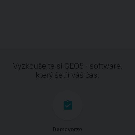
Vyzkoušejte si GEO5 - software,
který šetří váš čas.
Demoverze