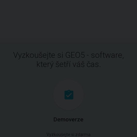
Vyzkoušejte si GEO5 - software,
který šetří váš čas.
Demoverze
Vyzkoušejte si zdarma