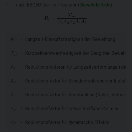
nach EBGEO (nur im Programm
Bewehrte Erde
):
R
-
Langzeit-Entwurfsfestigkeit der Bewehrung
t
T
-
Kurzzeitkennwertfestigkeit der Geogitter-Bewehru
ult
A
-
Reduktionsfaktoren für Langzeitverformungen der 
1
A
-
Reduktionsfaktor für Schäden während der Installat
2
A
-
Reduktionsfaktor für Verarbeitung (Nähte, Verbindu
3
A
-
Reduktionsfaktor für Umwelteinflüsse4o mini
4
A
-
Reduktionsfaktor für dynamische Effekte
5