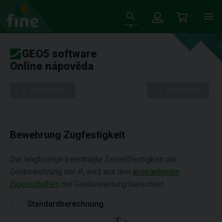
GEO5 software
Online nápověda
Stromeček
Nastavení
Bewehrung Zugfestigkeit
Die langfristige beantragte Zerreißfestigkeit der
Geobewehrung der
R
wird aus den
angegebenen
t
Eigenschaften
der Geobewehrung berechnet:
Standardberechnung
: