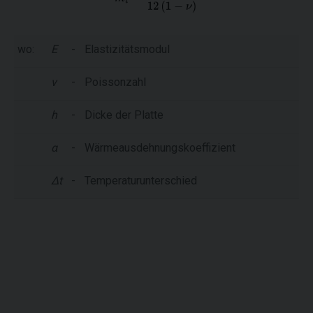
wo:
E
-
Elastizitätsmodul
ν
-
Poissonzahl
h
-
Dicke der Platte
α
-
Wärmeausdehnungskoeffizient
Δt
-
Temperaturunterschied