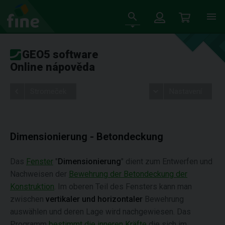
GEO5 software
Online nápověda
Stromeček
Nastavení
Dimensionierung - Betondeckung
Das
Fenster
"
Dimensionierung
" dient zum Entwerfen und
Nachweisen der
Bewehrung der Betondeckung der
Konstruktion
. Im oberen Teil des Fensters kann man
zwischen
vertikaler und horizontaler
Bewehrung
auswählen und deren Lage wird nachgewiesen. Das
Programm
bestimmt die inneren Kräfte
die sich im