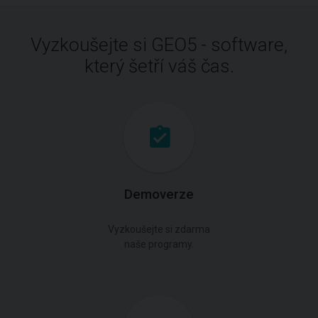
Vyzkoušejte si GEO5 - software,
který šetří váš čas.
Demoverze
Vyzkoušejte si zdarma
naše programy.