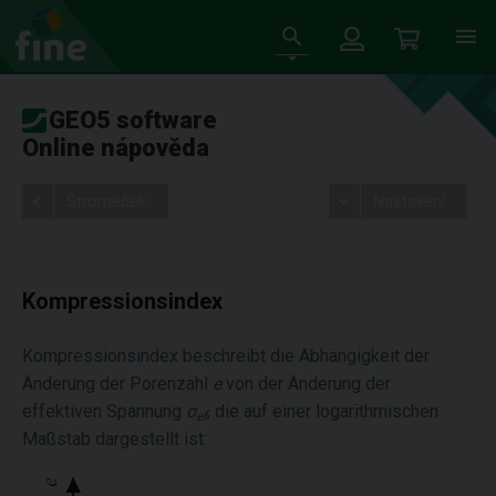
GEO5 software
Online nápověda
Stromeček
Nastavení
Kompressionsindex
Kompressionsindex beschreibt die Abhängigkeit der
Änderung der Porenzahl
e
von der Änderung der
effektiven Spannung
σ
, die auf einer logarithmischen
ef
Maßstab dargestellt ist: