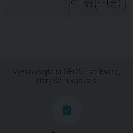
Vyzkoušejte si GEO5 - software,
který šetří váš čas.