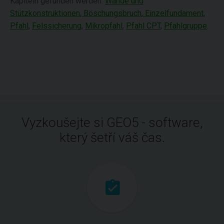
Kapiteln gefunden werden:
Wände und
Stützkonstruktionen
,
Böschungsbruch
,
Einzelfundament
,
Pfahl
,
Felssicherung
,
Mikropfahl
,
Pfahl CPT
,
Pfahlgruppe
.
Vyzkoušejte si GEO5 - software,
který šetří váš čas.