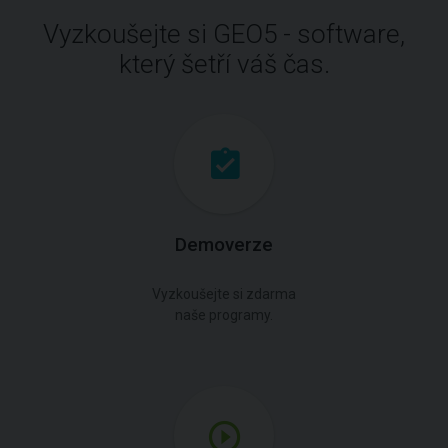
Vyzkoušejte si GEO5 - software,
který šetří váš čas.
Demoverze
Vyzkoušejte si zdarma
naše programy.