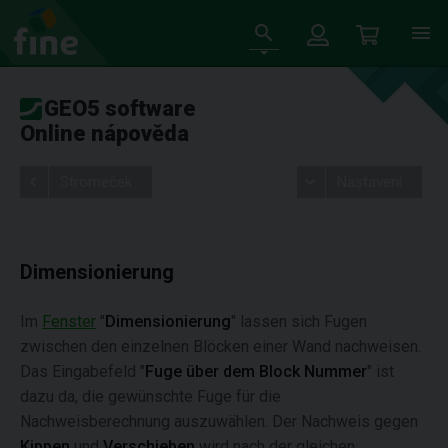
GEO5 software
Online nápověda
Stromeček
Nastavení
Dimensionierung
Im
Fenster
"
Dimensionierung
" lassen sich Fugen
zwischen den einzelnen Blöcken einer Wand nachweisen.
Das Eingabefeld "
Fuge über dem Block Nummer
" ist
dazu da, die gewünschte Fuge für die
Nachweisberechnung auszuwählen. Der Nachweis gegen
Kippen
und
Verschieben
wird nach der gleichen