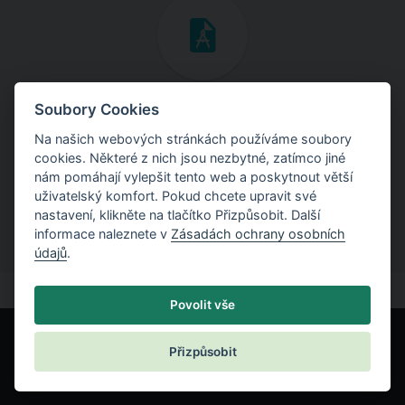
Inženýrské manuály
Soubory Cookies
Na našich webových stránkách používáme soubory
Stáhněte si manuály s teoretickými i praktickými ukázkami
cookies. Některé z nich jsou nezbytné, zatímco jiné
použití programů.
nám pomáhají vylepšit tento web a poskytnout větší
uživatelský komfort. Pokud chcete upravit své
nastavení, klikněte na tlačítko Přizpůsobit. Další
informace naleznete v
Zásadách ochrany osobních
údajů
.
Povolit vše
Přizpůsobit
© Fine spol. s r.o.