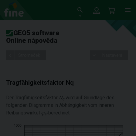
GEO5 software
Online nápověda
Stromeček
Nastavení
Tragfähigkeitsfaktor Nq
Der Tragfähigkeitsfaktor
N
wird auf Grundlage des
q
folgenden Diagramms in Abhängigkeit vom inneren
Reibungswinkel
φ
berechnet.
ef