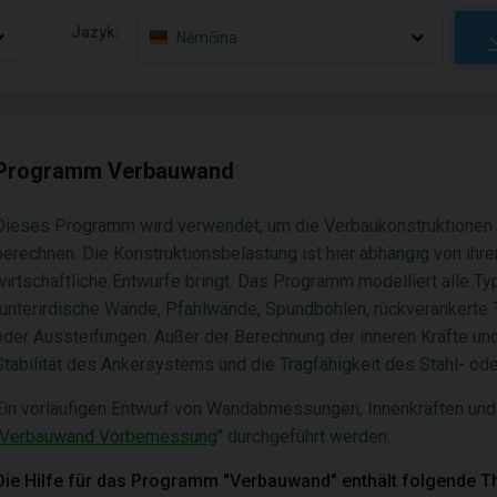
Jazyk:
Němčina
Programm Verbauwand
Dieses Programm wird verwendet, um die Verbaukonstruktionen 
berechnen. Die Konstruktionsbelastung ist hier abhängig von ihre
wirtschaftliche Entwurfe bringt. Das Programm modelliert alle T
(unterirdische Wände, Pfahlwände, Spundbohlen, rückverankerte 
oder Aussteifungen. Außer der Berechnung der inneren Kräfte u
Stabilität des Ankersystems und die Tragfähigkeit des Stahl- od
Ein vorläufigen Entwurf von Wandabmessungen, Innenkräften un
Verbauwand Vorbemessung
" durchgeführt werden.
Die Hilfe für das Programm "Verbauwand" enthält folgende 