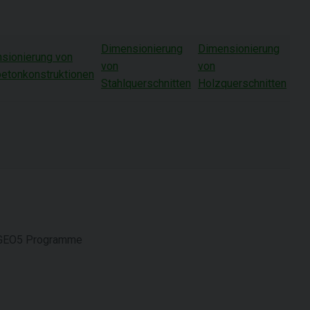
Dimensionierung
Dimensionierung
sionierung von
von
von
betonkonstruktionen
Stahlquerschnitten
Holzquerschnitten
GEO5 Programme