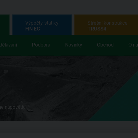
Výpočty statiky
Střešní konstrukce
FIN EC
TRUSS4
dělávání
Podpora
Novinky
Obchod
O n
ne nápověda