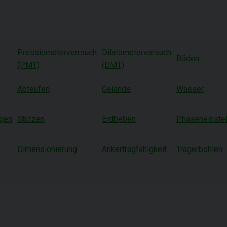
Pressiometerverrsuch
Dilatometerversuch
Böden
(PMT)
(DMT)
Abteufen
Gelände
Wasser
ngen
Stützen
Erdbeben
Phaseneinstel
Dimensionierung
Ankertragfähigkeit
Trägerbohlen