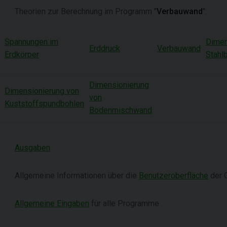
Theorien zur Berechnung im Programm "
Verbauwand
":
Spannungen im
Dimen
Erddruck
Verbauwand
Erdkörper
Stahl
Dimensionierung
Dimensionierung von
von
Kuststoffspundbohlen
Bodenmischwand
Ausgaben
Allgemeine Informationen über die
Benutzeroberfläche
der 
Allgemeine Eingaben
für alle Programme