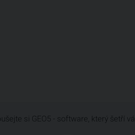
ušejte si GEO5 - software, který šetří vá