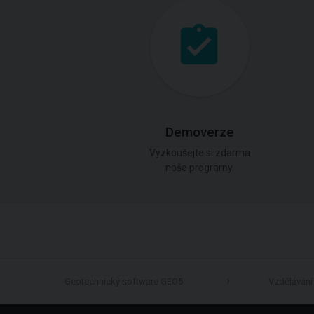
Demoverze
Vyzkoušejte si zdarma
naše programy.
Geotechnický software GEO5
Vzdělávání