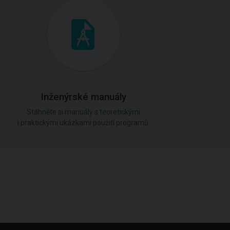
Inženýrské manuály
Stáhněte si manuály s teoretickými
i praktickými ukázkami použití programů.