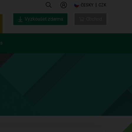
ČESKY
CZK
Vyzkoušet zdarma
Obchod
ás