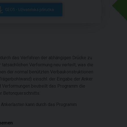
GEO5 - Uživatelská příručka
durch das Verfahren der abhängigen Drücke zu
r tatsächlichen Verformung neu verteilt, was die
ypen der normal benützten Verbaukonstruktionen
Trägerbohlwand) einschl. der Eingabe der Anker
nd Verformungen beutreilt das Programm die
er Betonquerschnitts.
d Ankerlasten kann durch das Programm
Themen
: