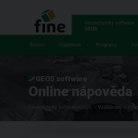
Geotechnický software
GEO5
Řešení
Vlastnosti
Programy
Vz
GEO5 software
Online nápověda
Geotechnický software GEO5
Vzdělávání
Onli