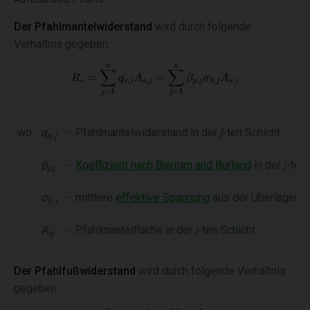
Der Pfahlmantelwiderstand
wird durch folgende
Verhältnis gegeben:
wo:
q
-
Pfahlmantelwiderstand in der
j
-ten Schicht
s, j
β
-
Koeffizient nach Bjerrum and Burland
in der
j
-ten
p,j
σ
-
mittlere
effektive Spannung
aus der Überlagerun
0, j
A
-
Pfahlmantelfläche in der
j
-ten Schicht
sj
Der Pfahlfußwiderstand
wird durch folgende Verhältnis
gegeben: