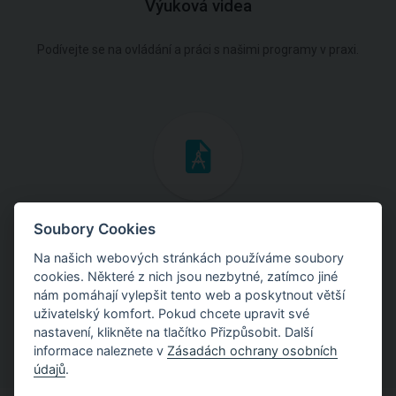
Výuková videa
Podívejte se na ovládání a práci s našimi programy v praxi.
Inženýrské manuály
Soubory Cookies
Na našich webových stránkách používáme soubory
Stáhněte si manuály s teoretickými i praktickými ukázkami
cookies. Některé z nich jsou nezbytné, zatímco jiné
použití programů.
nám pomáhají vylepšit tento web a poskytnout větší
uživatelský komfort. Pokud chcete upravit své
nastavení, klikněte na tlačítko Přizpůsobit. Další
informace naleznete v
Zásadách ochrany osobních
údajů
.