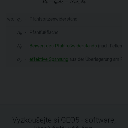
wo:
q
-
Pfahlspitzenwiderstand
p
A
-
Pfahlfußfläche
b
N
-
Beiwert des Pfahlfußwiderstands
(nach Fellenius
p
σ
-
effektive Spannung
aus der Überlagerung am Pfa
p
Vyzkoušejte si GEO5 - software,