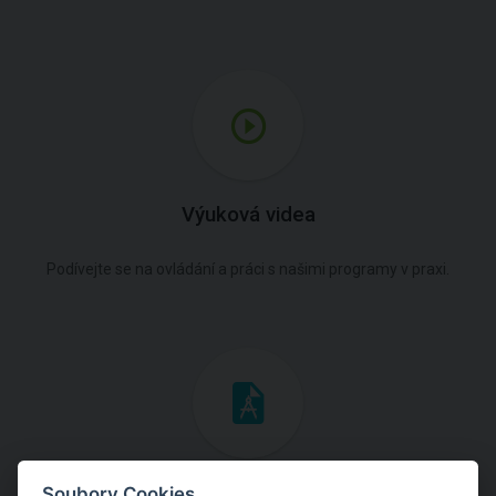
Výuková videa
Podívejte se na ovládání a práci s našimi programy v praxi.
Inženýrské manuály
Soubory Cookies