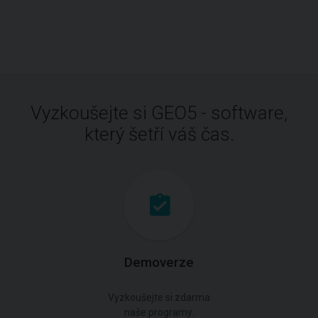
Vyzkoušejte si GEO5 - software,
který šetří váš čas.
Demoverze
Vyzkoušejte si zdarma
naše programy.