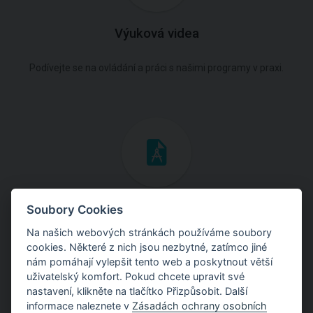
Výuková videa
Podívejte se na ovládání a práci s našimi programy v praxi.
Inženýrské manuály
Soubory Cookies
Na našich webových stránkách používáme soubory
Stáhněte si manuály s teoretickými i praktickými ukázkami
cookies. Některé z nich jsou nezbytné, zatímco jiné
použití programů.
nám pomáhají vylepšit tento web a poskytnout větší
uživatelský komfort. Pokud chcete upravit své
nastavení, klikněte na tlačítko Přizpůsobit. Další
informace naleznete v
Zásadách ochrany osobních