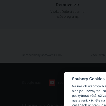
Demoverze
Vyzkoušejte si zdarma
naše programy.
Geotechnický software GEO5
Vzdělávání
Soubory Cookies
Sledujte nás:
Youtube
Facebook
Na našich webových s
nich jsou nezbytné, z
poskytnout větší uživ
nastavení, klikněte na
Zásadách ochrany oso
© Fine spol. s r.o., Všechna práva vyhrazena |
Mapa stránek
|
O