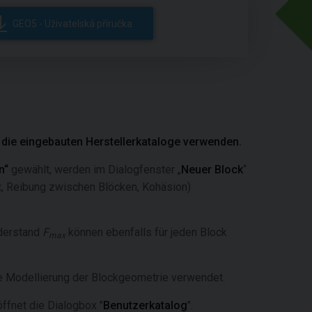
GEO5 - Uživatelská příručka
die eingebauten Herstellerkataloge verwenden.
n“
gewählt, werden im Dialogfenster „
Neuer Block
“
t, Reibung zwischen Blöcken, Kohäsion)
derstand
F
können ebenfalls für jeden Block
max
ere Modellierung der Blockgeometrie verwendet.
öffnet die Dialogbox "
Benutzerkatalog
".