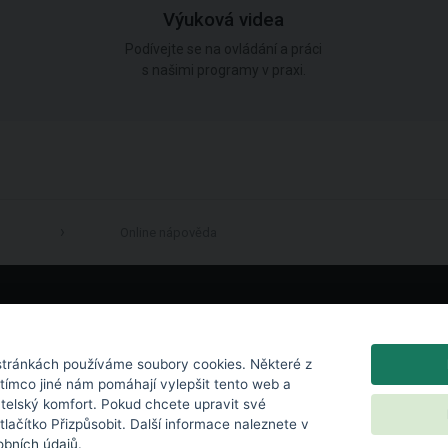
Výuková videa
Podívejte se na ovládání a práci
s našimi programy v praxi.
Online nápověda
LinkedIn
tránkách používáme soubory cookies. Některé z
atímco jiné nám pomáhají vylepšit tento web a
atelský komfort. Pokud chcete upravit své
 tlačítko Přizpůsobit. Další informace naleznete v
bních údajů
.
chrana osobních údajů
|
Nastavení cookies
|
Licenční podmínky
|
Kontakt