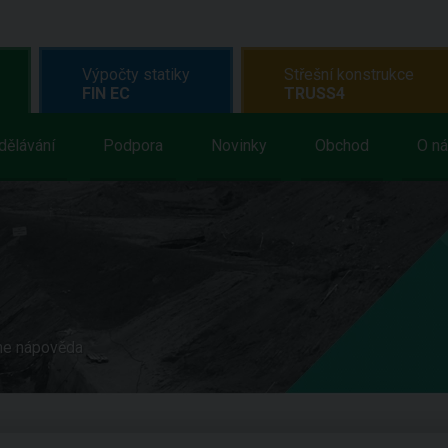
Výpočty statiky
Střešní konstrukce
FIN EC
TRUSS4
dělávání
Podpora
Novinky
Obchod
O n
ne nápověda