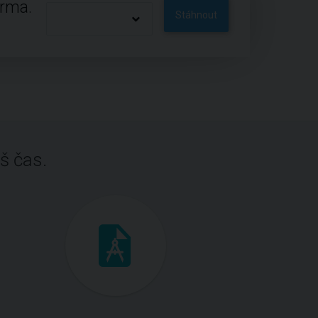
arma.
Stáhnout
š čas.