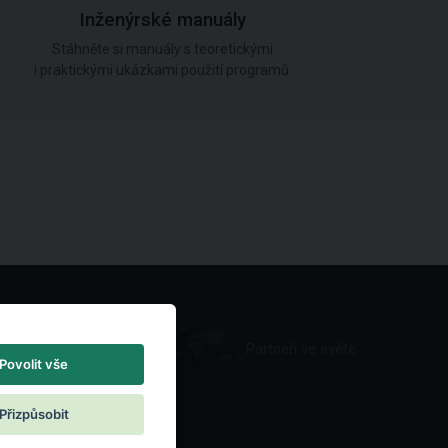
Inženýrské manuály
Stáhněte si manuály s teoretickými
i praktickými ukázkami použití programů.
Partneři ve světě
Povolit vše
Přizpůsobit