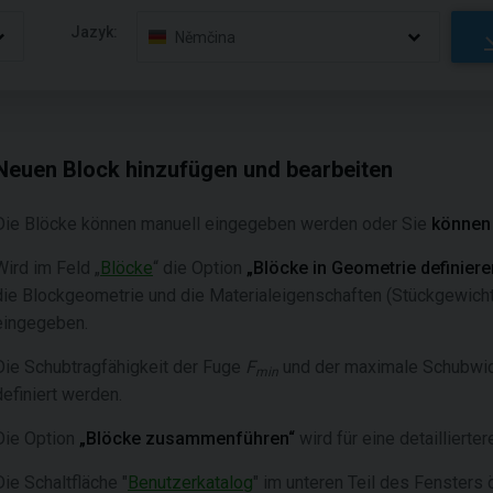
Jazyk:
Němčina
Neuen Block hinzufügen und bearbeiten
Die Blöcke können manuell eingegeben werden oder Sie
können 
Wird im Feld „
Blöcke
“ die Option
„Blöcke in Geometrie definiere
die Blockgeometrie und die Materialeigenschaften (Stückgewich
eingegeben.
Die Schubtragfähigkeit der Fuge
F
und der maximale Schubwi
min
definiert werden.
Die Option
„Blöcke zusammenführen“
wird für eine detailliert
Die Schaltfläche "
Benutzerkatalog
" im unteren Teil des Fensters 