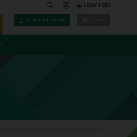
ČESKY
CZK
Vyzkoušet zdarma
Obchod
ás