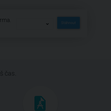
arma.
Stáhnout
š čas.