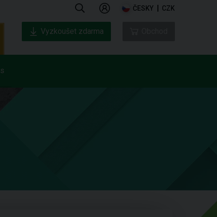
ČESKY
CZK
Vyzkoušet zdarma
Obchod
ás