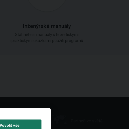
Inženýrské manuály
Stáhněte si manuály s teoretickými
i praktickými ukázkami použití programů.
Partneři ve světě
Povolit vše