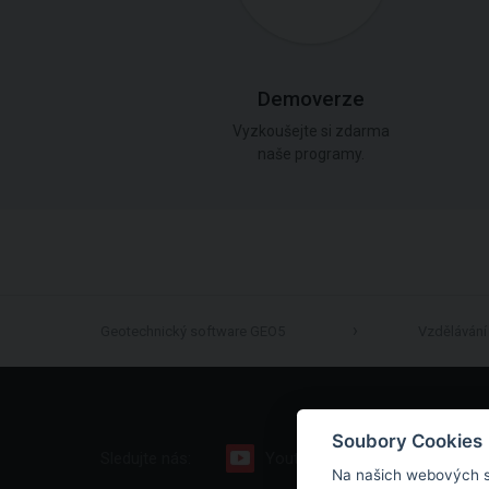
Demoverze
Vyzkoušejte si zdarma
naše programy.
Geotechnický software GEO5
Vzdělávání
Soubory Cookies
Sledujte nás:
Youtube
Facebook
Na našich webových s