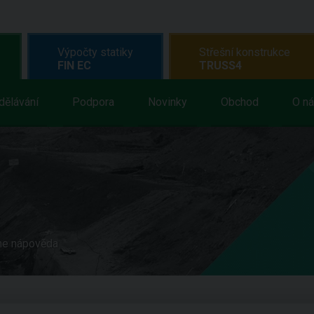
Výpočty statiky
Střešní konstrukce
FIN EC
TRUSS4
dělávání
Podpora
Novinky
Obchod
O n
ne nápověda