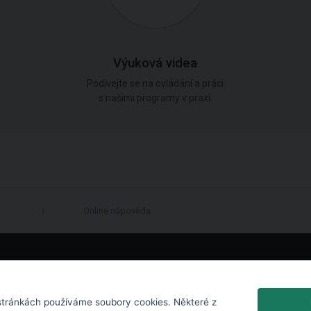
Výuková videa
Podívejte se na ovládání a práci
s našimi programy v praxi.
Online nápověda
LinkedIn
tránkách používáme soubory cookies. Některé z