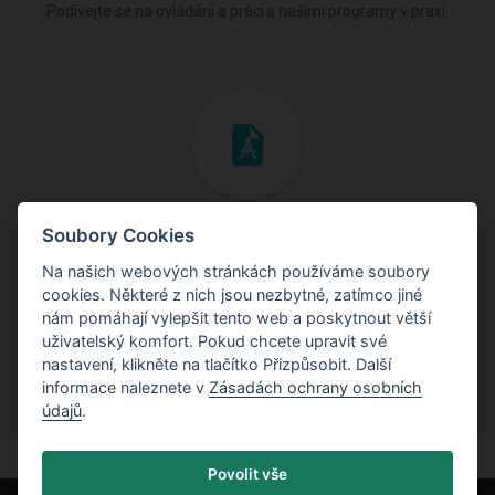
Podívejte se na ovládání a práci s našimi programy v praxi.
Inženýrské manuály
Soubory Cookies
Na našich webových stránkách používáme soubory
Stáhněte si manuály s teoretickými i praktickými ukázkami
cookies. Některé z nich jsou nezbytné, zatímco jiné
použití programů.
nám pomáhají vylepšit tento web a poskytnout větší
uživatelský komfort. Pokud chcete upravit své
nastavení, klikněte na tlačítko Přizpůsobit. Další
informace naleznete v
Zásadách ochrany osobních
údajů
.
Povolit vše