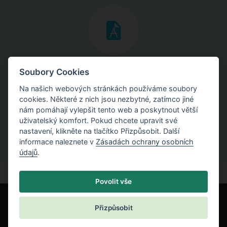
Inženýrské manuály
Soubory Cookies
Na našich webových stránkách používáme soubory
Stáhněte si manuály s teoretickými i praktickými ukázkami
cookies. Některé z nich jsou nezbytné, zatímco jiné
použití programů.
nám pomáhají vylepšit tento web a poskytnout větší
uživatelský komfort. Pokud chcete upravit své
nastavení, klikněte na tlačítko Přizpůsobit. Další
informace naleznete v
Zásadách ochrany osobních
údajů
.
Povolit vše
Přizpůsobit
© Fine spol. s r.o.