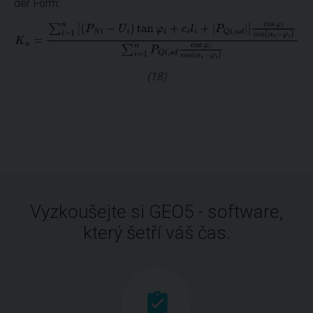
der Form:
(18)
Vyzkoušejte si GEO5 - software,
který šetří váš čas.