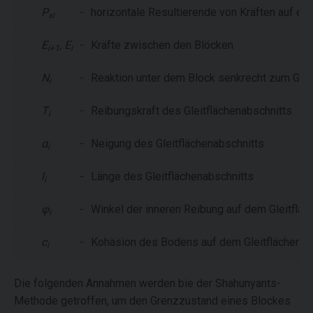
P
-
horizontale Resultierende von Kräften auf ei
xi
E
, E
-
Kräfte zwischen den Blöcken
i+1
i
N
-
Reaktion unter dem Block senkrecht zum Glei
i
T
-
Reibungskraft des Gleitflächenabschnitts
i
α
-
Neigung des Gleitflächenabschnitts
i
l
-
Länge des Gleitflächenabschnitts
i
φ
-
Winkel der inneren Reibung auf dem Gleitfläc
i
c
-
Kohäsion des Bodens auf dem Gleitflächenab
i
Die folgenden Annahmen werden bie der Shahunyants-
Methode getroffen, um den Grenzzustand eines Blockes