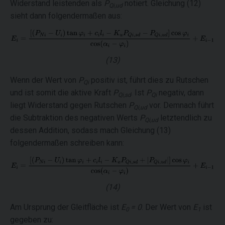
Widerstand leistenden als
P
notiert. Gleichung (12)
Qi,ud
sieht dann folgendermaßen aus:
(13)
Wenn der Wert von
P
positiv ist, führt dies zu Rutschen
Qi
und ist somit die aktive Kraft
P
. Ist
P
negativ, dann
Qi,sd
Qi
liegt Widerstand gegen Rutschen
P
vor. Demnach führt
Qi,ud
die Subtraktion des negativen Werts
P
letztendlich zu
Qi,ud
dessen Addition, sodass mach Gleichung (13)
folgendermaßen schreiben kann:
(14)
Am Ursprung der Gleitfläche ist
E
= 0
. Der Wert von
E
ist
0
1
gegeben zu: