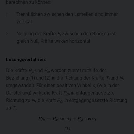
berechnen zu können:
Trennflächen zwischen den Lamellen sind immer
vertikal
Neigung der Kräfte
E
zwischen den Blöcken ist
i
gleich Null, Kräfte wirken horizontal
Lösungsverfahren:
Die Kräfte
P
und
P
werden zuerst mithilfe der
yi
xi
Beziehung (1) und (2) in die Richtung der Kräfte
T
und
N
i
i
umgewandelt. Für einen positiven Winkel
α
(wie in der
i
Darstellung) wirkt die Kraft
P
in entgegengesetzte
Ni
Richtung zu
N
, die Kraft
P
in entgegengesetzte Richtung
i
Qi
zu
T
.
i
(1)