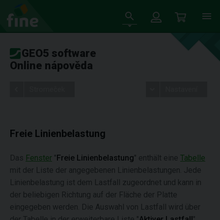
GEO5 software
Online nápověda
Stromeček
Nastavení
Freie Linienbelastung
Das
Fenster
"
Freie Linienbelastung
" enthält eine
Tabelle
mit der Liste der angegebenen Linienbelastungen. Jede
Linienbelastung ist dem Lastfall zugeordnet und kann in
der beliebigen Richtung auf der Fläche der Platte
eingegeben werden. Die Auswahl von Lastfall wird über
der Tabelle in der erweiterbare Liste "
Aktiver Lastfall
"