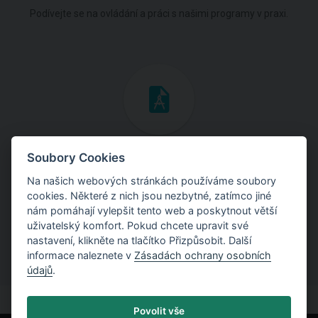
Podívejte se na ovládání a práci s našimi programy v praxi.
Inženýrské manuály
Soubory Cookies
Na našich webových stránkách používáme soubory
Stáhněte si manuály s teoretickými i praktickými ukázkami
cookies. Některé z nich jsou nezbytné, zatímco jiné
použití programů.
nám pomáhají vylepšit tento web a poskytnout větší
uživatelský komfort. Pokud chcete upravit své
nastavení, klikněte na tlačítko Přizpůsobit. Další
informace naleznete v
Zásadách ochrany osobních
údajů
.
Povolit vše