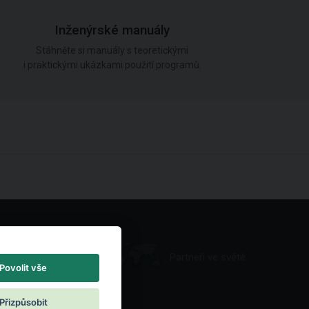
Inženýrské manuály
Stáhněte si manuály s teoretickými
i praktickými ukázkami použití programů.
Partneři ve světě
Povolit vše
Přizpůsobit