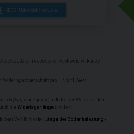
GEO5 - Uživatelská příručka
etrachtet. Alle in gegebenen Nachweis wirkende
 Widerlagerquerschnitt pro 1
LM
(
1
feet
)
 in
kN
(
kpi
)
eingegeben, mithilfe der Werte für den
urch die
Widerlagerlänge
dividiert,
it dem Verhältnis der
Länge der Bodenbelastung /