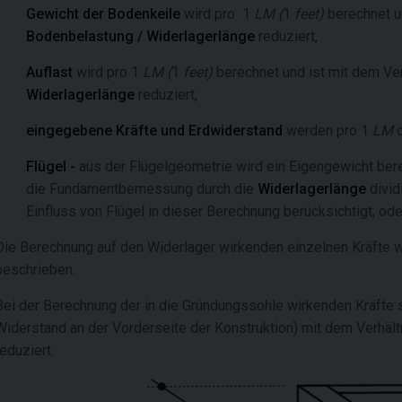
Gewicht der Bodenkeile
wird pro 1
LM
(
1
feet
)
berechnet
u
Bodenbelastung / Widerlagerlänge
reduziert,
Auflast
wird pro 1
LM
(
1
feet
)
berechnet und
ist mit dem Ve
Widerlagerlänge
reduziert,
eingegebene Kräfte und Erdwiderstand
werden pro 1
LM
o
Flügel -
aus der Flügelgeometrie wird ein Eigengewicht ber
die Fundamentbemessung durch die
Widerlagerlänge
divid
Einfluss von Flügel in dieser Berechnung berücksichtigt, oder
Die Berechnung auf den Widerlager wirkenden einzelnen Kräfte wir
beschrieben.
Bei der Berechnung der in die Gründungssohle wirkenden Kräfte s
Widerstand an der Vorderseite der Konstruktion) mit dem Verhält
reduziert.