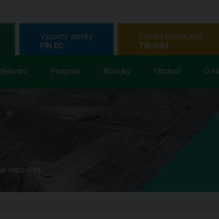
Výpočty statiky
Střešní konstrukce
FIN EC
TRUSS4
dělávání
Podpora
Novinky
Obchod
O n
ne nápověda