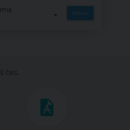
arma.
Stáhnout
š čas.