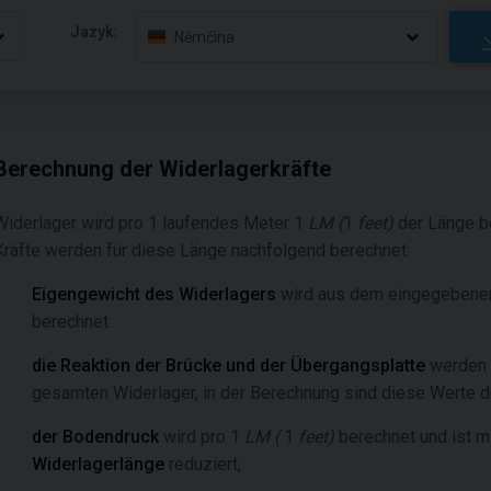
Jazyk:
Němčina
Berechnung der Widerlagerkräfte
Widerlager wird pro 1 laufendes Meter 1
LM
(
1
feet
)
der
Länge b
Kräfte werden für diese Länge nachfolgend berechnet:
Eigengewicht des Widerlagers
wird aus dem eingegebenen
berechnet
die Reaktion der Brücke und der Übergangsplatte
werden
gesamten Widerlager, in der Berechnung sind diese Werte d
der Bodendruck
wird pro 1
LM
(
1
feet
)
berechnet und ist m
Widerlagerlänge
reduziert,