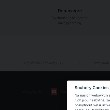
Demoverze
Vyzkoušejte si zdarma
naše programy.
Geotechnický software GEO5
Vzdělávání
Soubory Cookies
Sledujte nás:
Youtube
Facebook
Na našich webových s
nich jsou nezbytné, z
poskytnout větší uživ