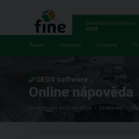
Geotechnický software
GEO5
Řešení
Vlastnosti
Programy
Vz
GEO5 software
Online nápověda
Geotechnický software GEO5
Vzdělávání
Onli