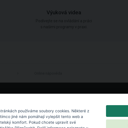
Výuková videa
Podívejte se na ovládání a práci
s našimi programy v praxi.
Online nápověda
LinkedIn
tránkách používáme soubory cookies. Některé z
atímco jiné nám pomáhají vylepšit tento web a
atelský komfort. Pokud chcete upravit své