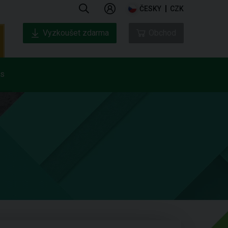
ČESKY
CZK
Vyzkoušet zdarma
Obchod
ás