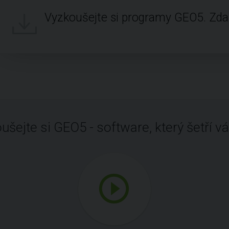
Vyzkoušejte si programy GEO5. Zd
ušejte si GEO5 - software, který šetří vá