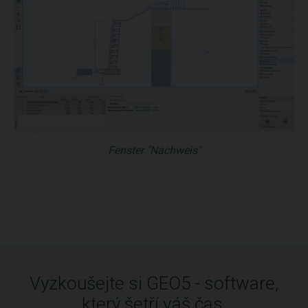
Fenster "Nachweis"
Vyzkoušejte si GEO5 - software,
který šetří váš čas.