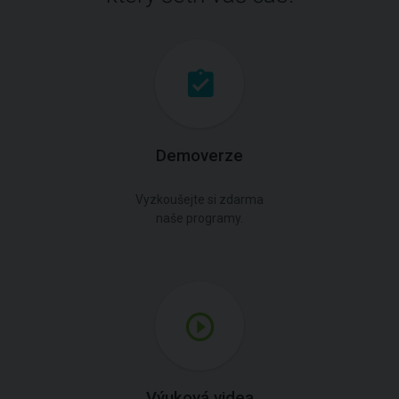
Demoverze
Vyzkoušejte si zdarma
naše programy.
Výuková videa