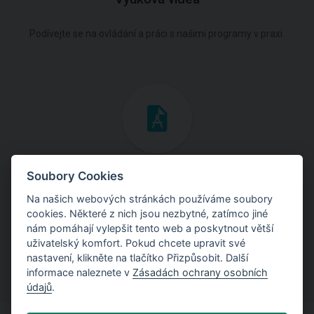
Podívejte se na ovládání a práci s našimi programy v praxi.
Inženýrské manuály
Soubory Cookies
Na našich webových stránkách používáme soubory
Stáhněte si manuály s teoretickými i praktickými ukázkami
cookies. Některé z nich jsou nezbytné, zatímco jiné
použití programů.
nám pomáhají vylepšit tento web a poskytnout větší
uživatelský komfort. Pokud chcete upravit své
nastavení, klikněte na tlačítko Přizpůsobit. Další
informace naleznete v
Zásadách ochrany osobních
údajů
.