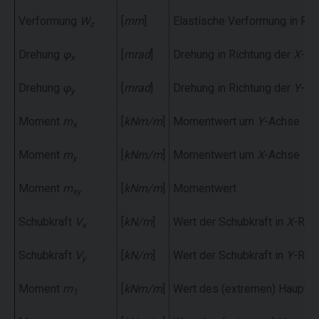
Verformung
W
[
mm
]
Elastische Verformung in Ric
z
Drehung
φ
[
mrad
]
Drehung in Richtung der
X
-Ac
x
Drehung
φ
[
mrad
]
Drehung in Richtung der
Y
-Ac
y
Moment
m
[
kNm/m
]
Momentwert um
Y
-Achse
x
Moment
m
[
kNm/m
]
Momentwert um
X
-Achse
y
Moment
m
[
kNm/m
]
Momentwert
xy
Schubkraft
V
[
kN/m
]
Wert der Schubkraft in
X
-Ric
x
Schubkraft
V
[
kN/m
]
Wert der Schubkraft in
Y
-Ric
y
Moment
m
[
kNm/m
]
Wert des (extremen) Haupt
1