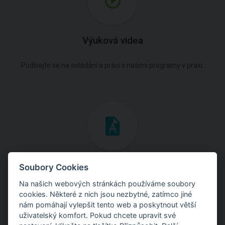
Výuková videa
Podívejte se na ovládání a práci s našimi programy v praxi.
Inženýrské manuály
Soubory Cookies
Na našich webových stránkách používáme soubory
Stáhněte si manuály s teoretickými i praktickými ukázkami
cookies. Některé z nich jsou nezbytné, zatímco jiné
použití programů.
nám pomáhají vylepšit tento web a poskytnout větší
uživatelský komfort. Pokud chcete upravit své