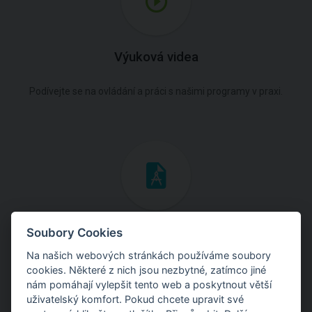
Výuková videa
Podívejte se na ovládání a práci s našimi programy v praxi.
Inženýrské manuály
Soubory Cookies
Na našich webových stránkách používáme soubory
Stáhněte si manuály s teoretickými i praktickými ukázkami
cookies. Některé z nich jsou nezbytné, zatímco jiné
použití programů.
nám pomáhají vylepšit tento web a poskytnout větší
uživatelský komfort. Pokud chcete upravit své