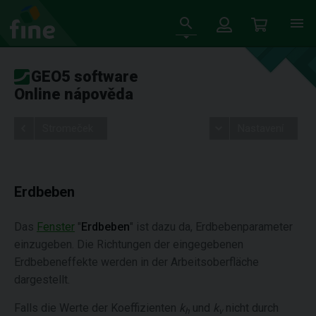
GEO5 software
Online nápověda
Stromeček
Nastavení
Erdbeben
Das
Fenster
"
Erdbeben
" ist dazu da, Erdbebenparameter
einzugeben. Die Richtungen der eingegebenen
Erdbebeneffekte werden in der Arbeitsoberfläche
dargestellt.
Falls die Werte der Koeffizienten
k
und
k
nicht durch
h
v