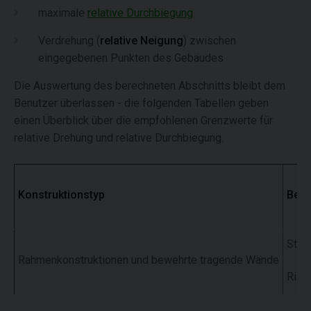
maximale
relative Durchbiegung
Verdrehung (
relative Neigung
) zwischen
eingegebenen Punkten des Gebäudes
Die Auswertung des berechneten Abschnitts bleibt dem
Benutzer überlassen - die folgenden Tabellen geben
einen Überblick über die empfohlenen Grenzwerte für
relative Drehung und relative Durchbiegung.
Konstruktionstyp
Besc
Struk
Rahmenkonstruktionen und bewehrte tragende Wände
Riss