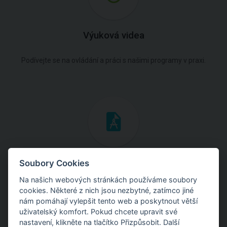
Výuková videa
Podívejte se na ovládání a práci s našimi programy v praxi.
Inženýrské manuály
Soubory Cookies
Na našich webových stránkách používáme soubory
Stáhněte si manuály s teoretickými i praktickými ukázkami
cookies. Některé z nich jsou nezbytné, zatímco jiné
použití programů.
nám pomáhají vylepšit tento web a poskytnout větší
uživatelský komfort. Pokud chcete upravit své
nastavení, klikněte na tlačítko Přizpůsobit. Další