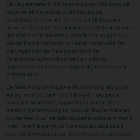
Die Eingabewerte für die Berechnung des Einflusses der
negativen Mantelreibung ist die Setzung der
Geländeoberfläche
w
und die Tiefe der Einflusszone
dieser Verformung
h
. Bei gleichmäßiger Flächenbelastung
des Pfahls sollte der Wert
w
etwa dreimal so groß sein,
wie der Pfahldurchmesser von seiner Vorderseite. Der
Wert
h
gibt dann die Tiefe an, die durch der
Geländesetzung beeinflusst wird und unter der
angenommen wird, dass der Boden inkompressibel ohne
Verformung ist.
Die Berechnung der negativen Mantelreibung erfolgt am
Anfang, wenn die durch den Pfahlmantel übertragene
maximalen Scherkräfte
T
bestimmt werden. Die
lim
Annahme der Berechnung ist, dass die Bodenverdichtung
von der Wert
w
auf der Geländeoberfläche bis zum Wert
0
in der Tiefe
h
linear mit der Tiefe absinkt. Jede Ebene
unter der Oberfläche bis zur Tiefe
h
entspricht also einem