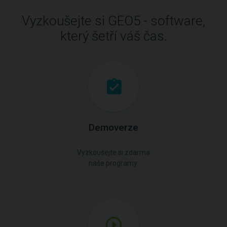
Vyzkoušejte si GEO5 - software,
který šetří váš čas.
Demoverze
Vyzkoušejte si zdarma
naše programy.