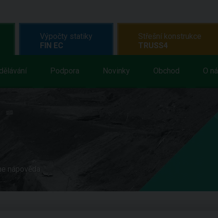
Výpočty statiky
Střešní konstrukce
FIN EC
TRUSS4
dělávání
Podpora
Novinky
Obchod
O n
ne nápověda