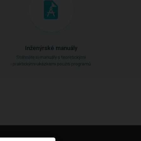
Inženýrské manuály
Stáhněte si manuály s teoretickými
i praktickými ukázkami použití programů.