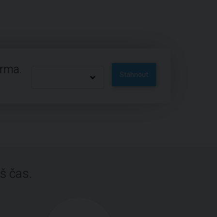
arma.
Stáhnout
š čas.