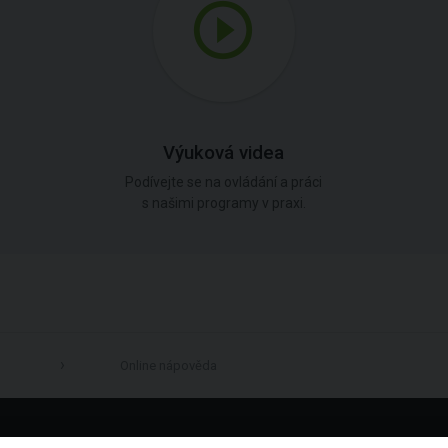
Výuková videa
Podívejte se na ovládání a práci
s našimi programy v praxi.
Online nápověda