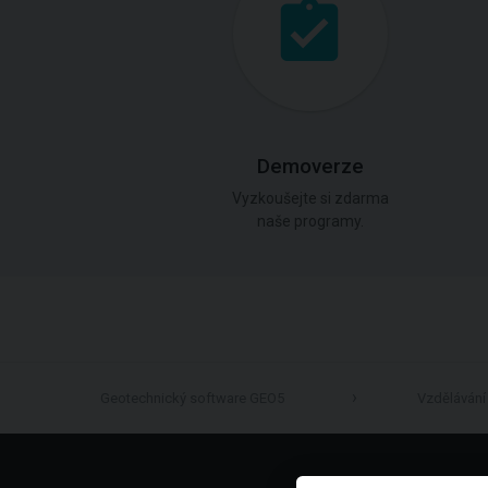
Demoverze
Vyzkoušejte si zdarma
naše programy.
Geotechnický software GEO5
Vzdělávání