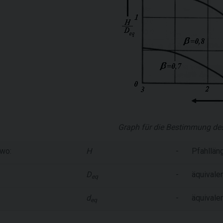
Graph für die Bestimmung des
wo:
H
-
Pfahlläng
D
-
äquivale
eq
d
-
äquivale
eq