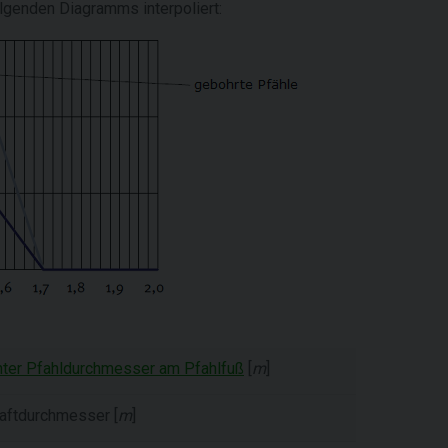
genden Diagramms interpoliert:
nter Pfahldurchmesser am Pfahlfuß
[
m
]
aftdurchmesser [
m
]