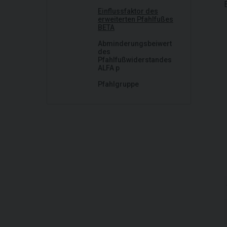
Einflussfaktor des
erweiterten Pfahlfußes
BETA
Abminderungsbeiwert
des
Pfahlfußwiderstandes
ALFA p
Pfahlgruppe