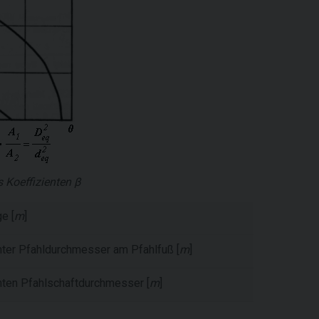
 Koeffizienten
β
e [
m
]
nter Pfahldurchmesser am Pfahlfuß [
m
]
nten Pfahlschaftdurchmesser [
m
]