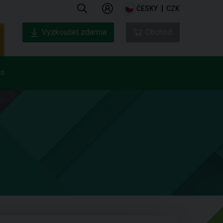
ČESKY
CZK
Vyzkoušet zdarma
Obchod
ás