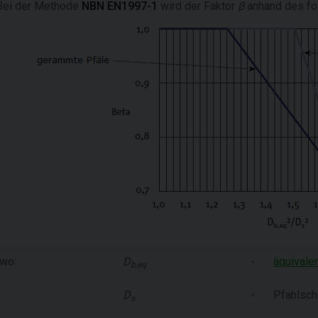
Bei der Methode
NBN EN1997-1
wird der Faktor
β
anhand des fol
wo:
D
-
äquivale
b,eq
D
-
Pfahlsch
s