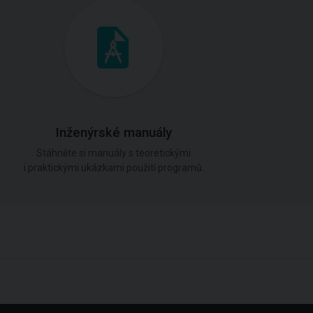
Inženýrské manuály
Stáhněte si manuály s teoretickými
i praktickými ukázkami použití programů.