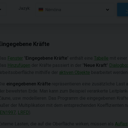
Jazyk:
Němčina
Eingegebene Kräfte
Das
Fenster
"
Eingegebene Kräfte
" enthält eine
Tabelle
mit einer 
Das
Hinzufügen
der Kräfte passiert in der "
Neue Kraft
"
Dialogbo
Arbeitsoberfläche mithilfe der
aktiven Objekte
bearbeitet werden
Die
eingegebenen Kräfte
repräsentieren eine zusätzliche Last 
der bewehrten Erde. Man kann zum Beispiel verankerte Leitplanke
Zäune, usw. modellieren. Das Programm die eingegebenen Kräfte
außer der Multiplikation mit dem entsprechenden Koeffizienten 
EN1997
,
LRFD
).
Externe Lasten, die auf die Oberfläche wirken, müssen als
Auflas