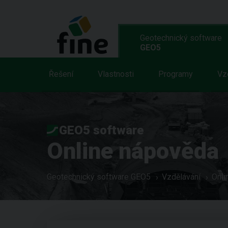
Geotechnický software
GEO5
Řešení
Vlastnosti
Programy
Vz
GEO5 software
Online nápověda
Geotechnický software GEO5
Vzdělávání
Onli