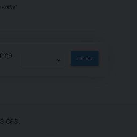
 Kräfte"
arma.
Stáhnout
š čas.