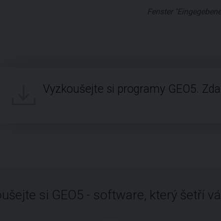
Fenster "Eingegebene
Vyzkoušejte si programy GEO5. Zd
ušejte si GEO5 - software, který šetří vá