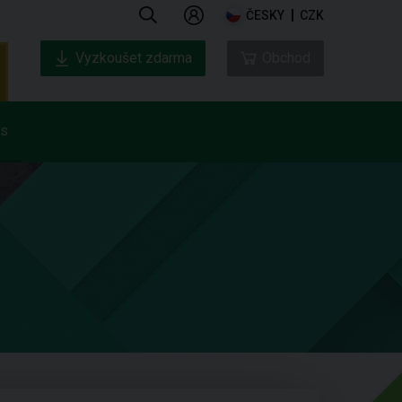
ČESKY
CZK
Vyzkoušet zdarma
Obchod
ás