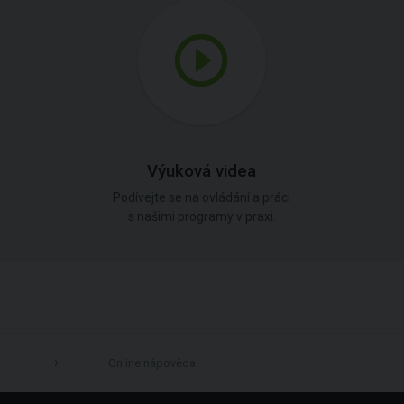
Výuková videa
Podívejte se na ovládání a práci
s našimi programy v praxi.
Online nápověda