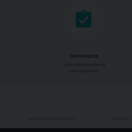
Demoverze
Vyzkoušejte si zdarma
naše programy.
Geotechnický software GEO5
Vzdělávání