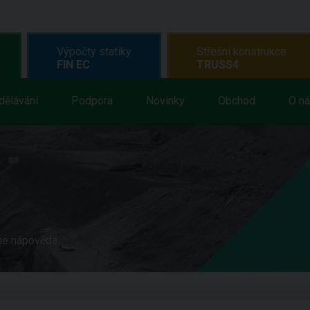
Výpočty statiky
Střešní konstrukce
FIN EC
TRUSS4
dělávání
Podpora
Novinky
Obchod
O n
ne nápověda