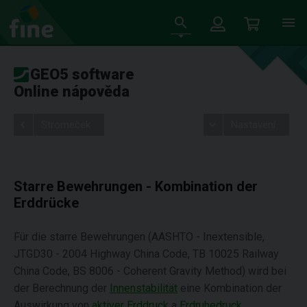
GEO5 software
Online nápověda
Stromeček
Nastavení
Starre Bewehrungen - Kombination der
Erddrücke
Für die starre Bewehrungen (AASHTO - Inextensible,
JTGD30 - 2004 Highway China Code, TB 10025 Railway
China Code, BS 8006 - Coherent Gravity Method) wird bei
der Berechnung der
Innenstabilität
eine Kombination der
Auswirkung von
aktiver Erddruck
a
Erdruhedruck