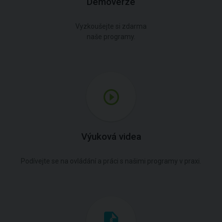
Demoverze
Vyzkoušejte si zdarma
naše programy.
Výuková videa
Podívejte se na ovládání a práci s našimi programy v praxi.